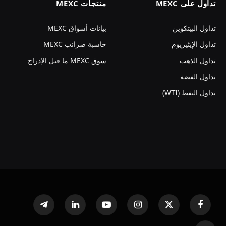
تداول على MEXC
منتجات MEXC
تداول البيتكوين
بيانات أسواق MEXC
تداول الإيثيريوم
حاسبة ضرائب MEXC
تداول الذهب
سوق MEXC ما قبل الإدراج
تداول الفضة
تداول النفط (WTI)
فيسبوك
X
الانستغرام
يوتيوب
لينكدإن
تيلقرام
(Twitter)