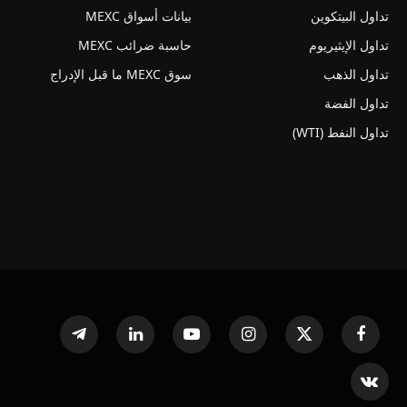
تداول البيتكوين
بيانات أسواق MEXC
تداول الإيثيريوم
حاسبة ضرائب MEXC
تداول الذهب
سوق MEXC ما قبل الإدراج
تداول الفضة
تداول النفط (WTI)
فيسبوك
X
الانستغرام
يوتيوب
لينكدإن
تيلقرام
(Twitter)
VKontakte