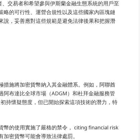
資者、交易者和希望參與伊斯蘭金融生態系統的用戶至
策略的可行性、運營合規性以及這些國家內區塊鏈
來說，妥善應對這些規範是避免法律後果和把握潛
極措施將加密貨幣納入其金融體系。例如，阿聯酋
過阿布達比全球市場（ADGM）和杜拜金融服務管
最初持懷疑態度，但已開始探索這項技術的潛力，特
施了嚴格的禁令， citing financial risk
有加密貨幣可能會導致法律處罰。