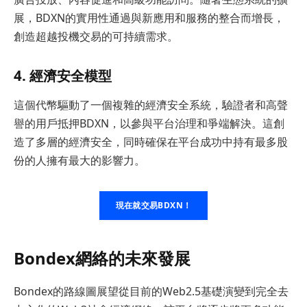
展，BDXN的實用性通過與新應用和服務的整合而增長，
創造超越投機交易的可持續需求。
4. 經濟安全模型
這個代幣驅動了一個複雜的經濟安全系統，驗證者和高聲
譽的用戶抵押BDXN，以參與平台治理和爭端解決。這創
造了多層的經濟安全，同時確保在平台成功中持有最多股
份的人擁有最大的影響力。
現在就交易BDXN！
Bondex網絡的未來發展
Bondex的路線圖展望從目前的Web2.5基礎演變到完全去