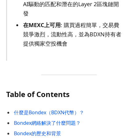
AI驅動的匹配和潛在的Layer 2區塊鏈開
發
在MEXC上可用
: 購買過程簡單，交易費
競爭激烈，流動性高，並為BDXN持有者
提供獨家空投機會
Table of Contents
什麼是Bondex（BDXN代幣）？
Bondex網絡解決了什麼問題？
Bondex的歷史和背景