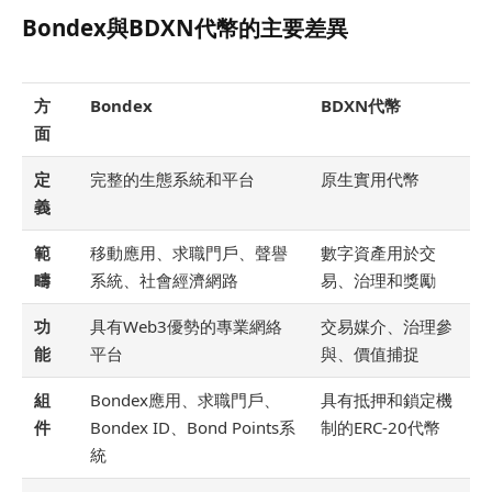
Bondex與BDXN代幣的主要差異
方
Bondex
BDXN代幣
面
定
完整的生態系統和平台
原生實用代幣
義
範
移動應用、求職門戶、聲譽
數字資產用於交
疇
系統、社會經濟網路
易、治理和獎勵
功
具有Web3優勢的專業網絡
交易媒介、治理參
能
平台
與、價值捕捉
組
Bondex應用、求職門戶、
具有抵押和鎖定機
件
Bondex ID、Bond Points系
制的ERC-20代幣
統