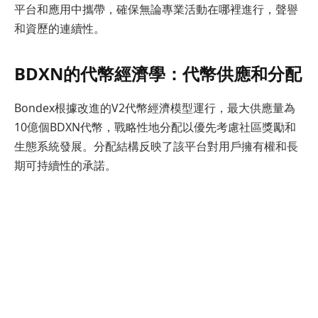
平台和應用中攜帶，確保無論專業活動在哪裡進行，聲譽
和資歷的連續性。
BDXN的代幣經濟學：代幣供應和分配
Bondex根據改進的V2代幣經濟模型運行，最大供應量為
10億個BDXN代幣，戰略性地分配以優先考慮社區獎勵和
生態系統發展。分配結構反映了該平台對用戶擁有權和長
期可持續性的承諾。