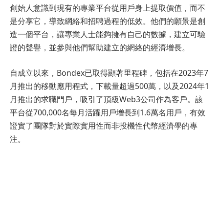
創始人意識到現有的專業平台從用戶身上提取價值，而不
是分享它，導致網絡和招聘過程的低效。他們的願景是創
造一個平台，讓專業人士能夠擁有自己的數據，建立可驗
證的聲譽，並參與他們幫助建立的網絡的經濟增長。
自成立以來，Bondex已取得顯著里程碑，包括在2023年7
月推出的移動應用程式，下載量超過500萬，以及2024年1
月推出的求職門戶，吸引了頂級Web3公司作為客戶。該
平台從700,000名每月活躍用戶增長到1.6萬名用戶，有效
證實了團隊對於實際實用性而非投機性代幣經濟學的專
注。