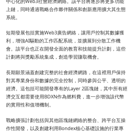
中心化的Web3社會經濟網絡。該平台將逐步將更多功能
上鏈，同時通過戰略合作夥伴關係和創新應用擴大其生態
系統。
短期發展包括實施Web3廣告網絡，讓用戶控制其數據獲
利，增強AI驅動的工作匹配系統，並擴展到分散工作機
會。該平台也正在開發全面的教育和技能提升計劃，這些
計劃將與獎勵系統集成，創造學習賺取機會。
長期願景涵蓋創建完整的社會經濟網路，在這裡用戶保持
對其專業身份和數據的完全控制，同時參與公平、透明的
經濟。這包括可能開發專有的Layer 2區塊鏈，其中所有經
濟交互都需要使用BDXN作為燃料費，進一步增強該代幣
的實用性和值增機制。
戰略擴張計劃包括與其他區塊鏈網絡的整合、跨平台互操
作性開發，以及創建利用Bondex核心基礎設施的行業專