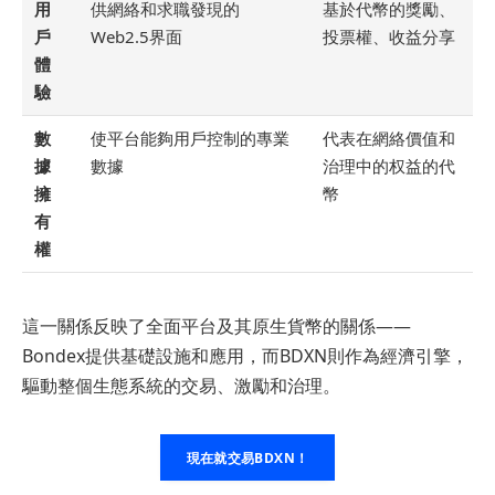
用
供網絡和求職發現的
基於代幣的獎勵、
戶
Web2.5界面
投票權、收益分享
體
驗
數
使平台能夠用戶控制的專業
代表在網絡價值和
據
數據
治理中的权益的代
擁
幣
有
權
這一關係反映了全面平台及其原生貨幣的關係——
Bondex提供基礎設施和應用，而BDXN則作為經濟引擎，
驅動整個生態系統的交易、激勵和治理。
現在就交易BDXN！