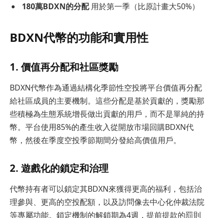
180萬BDXN的分配
用於第一季（比原計畫大50%）
BDXN代幣的功能和實用性
1. 價值再分配和社區獎勵
BDXN代幣作為通過結構化季節性空投將平台價值再分配
給社區成員的主要機制。這些分配是基於貢獻的，獎勵那
些積極為生態系統增長做出貢獻的用戶，而不是單純的持
幣。平台使用85%的產生收入從開放市場回購BDXN代
幣，然後在季度空投季節期間分發給高價值用戶。
2. 遊戲化的鎖定和治理
代幣持有者可以鎖定其BDXN來獲得更高的福利，包括治
理參與、更高的空投配額，以及訪問像去中心化仲裁法院
等專屬功能。鎖定機制的解鎖期為4週，提前提款的罰則