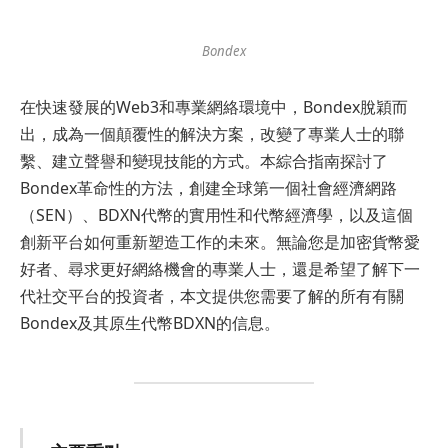
Bondex
在快速發展的Web3和專業網絡環境中，Bondex脫穎而
出，成為一個顛覆性的解決方案，改變了專業人士的聯
繫、建立聲譽和變現技能的方式。本綜合指南探討了
Bondex革命性的方法，創建全球第一個社會經濟網路
（SEN）、BDXN代幣的實用性和代幣經濟學，以及這個
創新平台如何重新塑造工作的未來。無論您是加密貨幣愛
好者、尋求更好網絡機會的專業人士，還是希望了解下一
代社交平台的投資者，本文提供您需要了解的所有有關
Bondex及其原生代幣BDXN的信息。