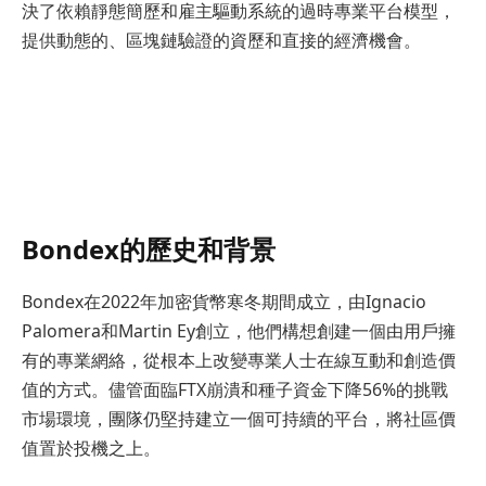
決了依賴靜態簡歷和雇主驅動系統的過時專業平台模型，
提供動態的、區塊鏈驗證的資歷和直接的經濟機會。
Bondex的歷史和背景
Bondex在2022年加密貨幣寒冬期間成立，由Ignacio
Palomera和Martin Ey創立，他們構想創建一個由用戶擁
有的專業網絡，從根本上改變專業人士在線互動和創造價
值的方式。儘管面臨FTX崩潰和種子資金下降56%的挑戰
市場環境，團隊仍堅持建立一個可持續的平台，將社區價
值置於投機之上。