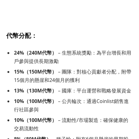
代幣分配：
24%（240M代幣）
– 生態系統獎勵：為平台增長和用
戶參與提供長期激勵
15%（150M代幣）
– 團隊：對核心貢獻者分配，附帶
15個月的懸崖和24個月的獲利
13%（130M代幣）
– 國庫：平台運營和戰略發展資金
10%（100M代幣）
– 公共輪次：通過Coinlist銷售進
行社區參與
10%（100M代幣）
– 流動性/市場製造：確保健康的
交易流動性