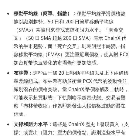
移動平均線（簡單、指數）：
移動平均線平滑價格數
據以識別趨勢。50 日和 200 日簡單移動平均線
（SMAs）常被用來尋找支撐和阻力水平。「黃金交
叉」（50 日 SMA 超越 200 日 SMA）表示 ChainX 代
幣的牛市趨勢，而「死亡交叉」則表明熊市轉變。指
數移動平均線（EMAs）更注重近期價格，使其對 PCX
加密貨幣快速變化的市場條件更加敏感。
布林帶：
這些由一條 20 日移動平均線以及上下兩條標
準差線組成。布林帶有助於衡量 PCX 代幣的波動性並
識別潛在的價格突破。當 ChainX 幣價格觸及上軌時，
可能表示超買狀態；下軌則暗示超賣狀態。交易者觀
察「布林帶收縮」作為即將發生大幅價格波動的潛在
信號。
支撐和阻力水平：
這些是 ChainX 歷史上發現買入（支
撐）或賣出（阻力）壓力的價格點。識別這些水平有