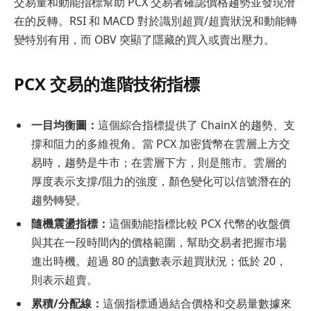
交易量和動能指標幫助 PCX 交易者確認價格趨勢並發現潛
在的反轉。RSI 和 MACD 對於識別超買/超賣狀況和動能轉
變特別有用，而 OBV 突顯了隱藏的買入或賣出壓力。
PCX 交易的進階技術指標
一目均衡圖：
這個綜合指標提供了 ChainX 的趨勢、支
撐和阻力的多維視角。當 PCX 加密貨幣在雲層上方交
易時，趨勢是牛市；在雲層下方，則是熊市。雲層的
厚度表示支撐/阻力的強度，顏色變化可以信號潛在的
趨勢轉變。
隨機震盪指標：
這個動能指標比較 PCX 代幣的收盤價
與其在一段時間內的價格範圍，幫助交易者把握市場
進出時機。超過 80 的讀數表示超買狀況；低於 20，
則表示超賣。
累積/分配線：
這個指標通過結合價格和交易量數據來