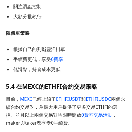
關注滑點控制
大額分批執行
限價單策略
根據自己的判斷靈活掛單
手續費更低，享受
0費率
低滑點，持倉成本更低
5.4 在MEXC的ETHFI合約交易策略
目前，
MEXC
已經上線了
ETHFIUSDT
和
ETHFIUSDC
兩個永
續合約交易對，為廣大用戶提供了更多交易ETHFI的選
擇。並且以上兩個交易對均限時開啟
0費率交易活動
，
maker與taker都享受0手續費。