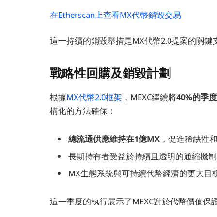
在Etherscan上查看MX代幣銷毀交易
這一持續的銷毀舉措是MX代幣2.0提案的關
戰略性回購及銷毀計劃
根據
MX代幣2.0框架
，MEXC繼續將
40%的季
構化的方法確保：
總流通供應維持在1億MX
，促進稀缺性
長期持有者受益於持續且透明的通縮機制
MX生態系統與可持續代幣經濟的更大目
這一季度的執行展示了MEXC對於代幣價值保