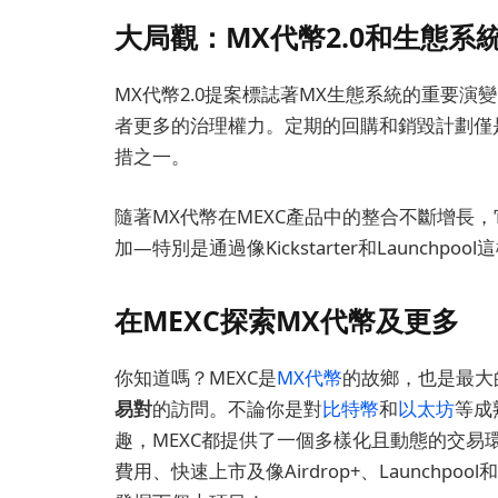
大局觀：MX代幣2.0和生態系
MX代幣2.0提案標誌著MX生態系統的重要
者更多的治理權力。定期的回購和銷毀計劃僅
措之一。
隨著MX代幣在MEXC產品中的整合不斷增長
加—特別是通過像Kickstarter和Launchpo
在MEXC探索MX代幣及更多
你知道嗎？MEXC是
MX代幣
的故鄉，也是最大
易對
的訪問。不論你是對
比特幣
和
以太坊
等成
趣，MEXC都提供了一個多樣化且動態的交
費用、快速上市及像Airdrop+、Launchpool