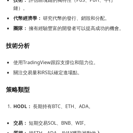
技術：
評估區塊鏈的獨特性（PoS、PoH、平行
鏈）。
代幣經濟學：
研究代幣的發行、銷毀和分配。
團隊：
擁有經驗豐富的開發者可以提高成功的機會。
技術分析
使用TradingView跟踪支撐位和阻力位。
關注交易量和RSI以確定進場點。
策略類型
HODL：
長期持有BTC、ETH、ADA。
交易：
短期交易SOL、BNB、WIF。
質押：
從ETH、ADA、AVAX獲取被動收入。