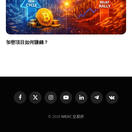
加密項目如何賺錢？
Facebook
X
Instagram
YouTube
LinkedIn
Telegram
VKontakte
(Twitter)
© 2026
MEXC 交易所