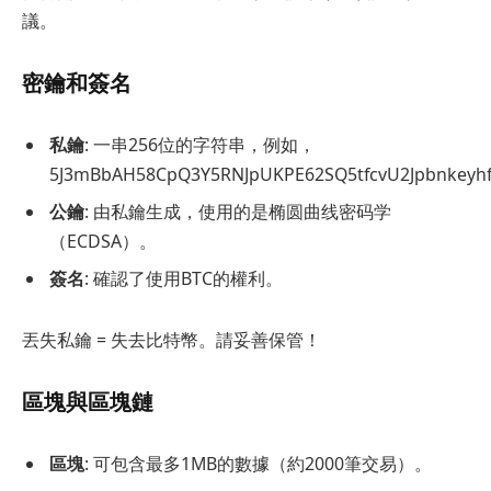
議。
密鑰和簽名
私鑰
: 一串256位的字符串，例如，
5J3mBbAH58CpQ3Y5RNJpUKPE62SQ5tfcvU2Jpbnkeyh
公鑰
: 由私鑰生成，使用的是椭圆曲线密码学
（ECDSA）。
簽名
: 確認了使用BTC的權利。
丟失私鑰 = 失去比特幣。請妥善保管！
區塊與區塊鏈
區塊
: 可包含最多1MB的數據（約2000筆交易）。