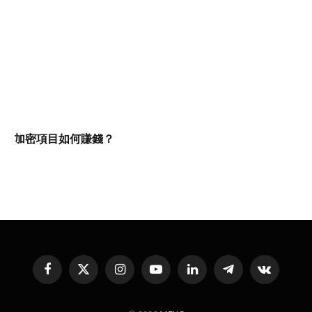
加密項目如何賺錢？
Facebook
X
Instagram
YouTube
LinkedIn
Telegram
VKontakte
(Twitter)