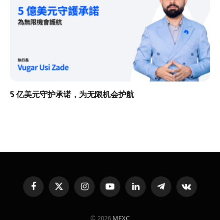
5 亿美元守护承诺，为无限机会护航
Facebook
X
Instagram
YouTube
LinkedIn
Telegram
VKontakte
(Twitter)
© 2026
MEXC