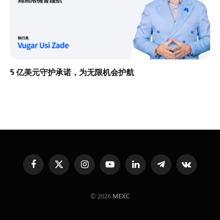
5 亿美元守护承诺，为无限机会护航
Facebook
X
Instagram
YouTube
LinkedIn
Telegram
VKontakte
(Twitter)
© 2026
MEXC