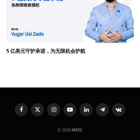
5 亿美元守护承诺，为无限机会护航
Facebook
X
Instagram
YouTube
LinkedIn
Telegram
VKontakte
(Twitter)
© 2026
MEXC