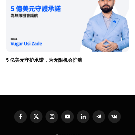
5 亿美元守护承诺，为无限机会护航
Facebook
X
Instagram
YouTube
LinkedIn
Telegram
VKontakte
(Twitter)