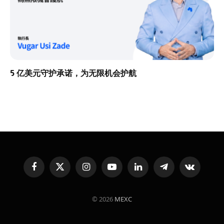
5 亿美元守护承诺，为无限机会护航
Facebook
X
Instagram
YouTube
LinkedIn
Telegram
VKontakte
(Twitter)
© 2026
MEXC