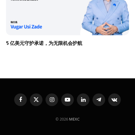
5 亿美元守护承诺，为无限机会护航
Facebook
X
Instagram
YouTube
LinkedIn
Telegram
VKontakte
(Twitter)
© 2026
MEXC