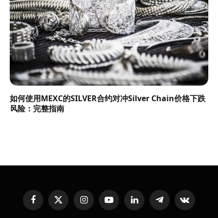
如何使用MEXC的SILVER合约对冲Silver Chain价格下跌
风险：完整指南
Facebook
X
Instagram
YouTube
LinkedIn
Telegram
VKontakte
(Twitter)