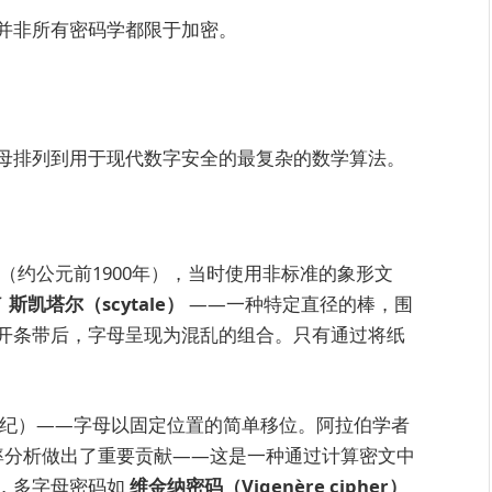
并非所有密码学都限于加密。
母排列到用于现代数字安全的最复杂的数学算法。
约公元前1900年），当时使用非标准的象形文
了
斯凯塔尔（scytale）
——一种特定直径的棒，围
开条带后，字母呈现为混乱的组合。只有通过将纸
世纪）——字母以固定位置的简单移位。阿拉伯学者
率分析做出了重要贡献——这是一种通过计算密文中
，多字母密码如
维金纳密码（Vigenère cipher）