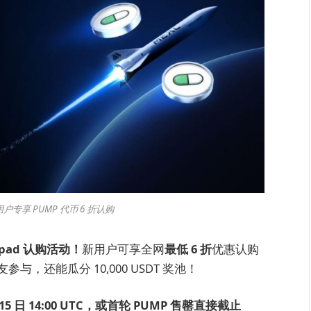
 新用户专享 PUMP 代币 6 折认购
nchpad 认购活动！
新用户可享全网
最低 6 折
优惠认购
，还能瓜分 10,000 USDT 奖池！
 7 月 15 日 14:00 UTC，或首轮 PUMP 售罄直接截止