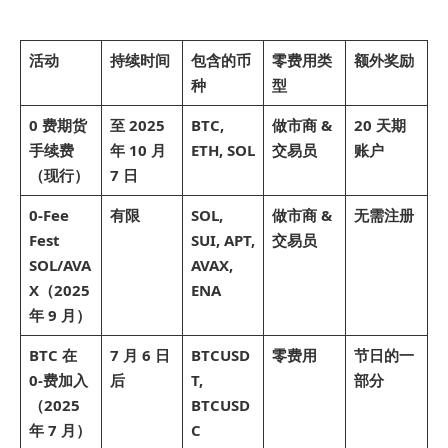
活动
持续时间
包含的币
零费用类
额外奖励
种
型
0 费期货
至 2025
BTC,
做市商 &
20 天期
手续费
年 10 月
ETH, SOL
交易员
账户
（现行）
7 日
0-Fee
有限
SOL,
做市商 &
无需注册
Fest
SUI, APT,
交易员
SOL/AVA
AVAX,
X（2025
ENA
年 9 月）
BTC 在
7 月 6 日
BTCUSD
零费用
节日的一
0-费加入
后
T,
部分
（2025
BTCUSD
年 7 月）
C