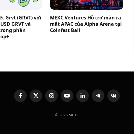
t Grvt (GRVT) với
MEXC Ventures Hỗ trợ màn ra
0 USD GRVT và
mắt APAC của Alpha Arena tại
trong phần
Coinfest Bali
rop+
Facebook
X
Instagram
YouTube
LinkedIn
Telegram
VKontakte
(Twitter)
© 2026
MEXC