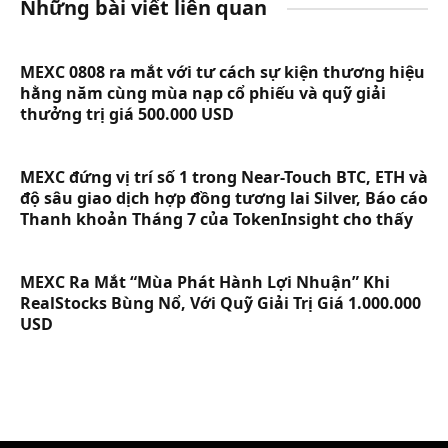
Những bài viết liên quan
MEXC 0808 ra mắt với tư cách sự kiện thương hiệu
hằng năm cùng mùa nạp cổ phiếu và quỹ giải
thưởng trị giá 500.000 USD
MEXC đứng vị trí số 1 trong Near-Touch BTC, ETH và
độ sâu giao dịch hợp đồng tương lai Silver, Báo cáo
Thanh khoản Tháng 7 của TokenInsight cho thấy
MEXC Ra Mắt “Mùa Phát Hành Lợi Nhuận” Khi
RealStocks Bùng Nổ, Với Quỹ Giải Trị Giá 1.000.000
USD