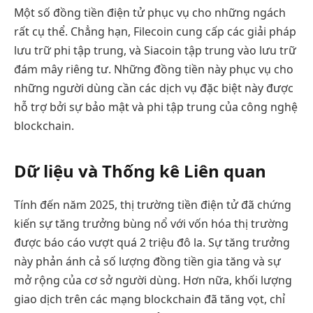
Một số đồng tiền điện tử phục vụ cho những ngách
rất cụ thể. Chẳng hạn, Filecoin cung cấp các giải pháp
lưu trữ phi tập trung, và Siacoin tập trung vào lưu trữ
đám mây riêng tư. Những đồng tiền này phục vụ cho
những người dùng cần các dịch vụ đặc biệt này được
hỗ trợ bởi sự bảo mật và phi tập trung của công nghệ
blockchain.
Dữ liệu và Thống kê Liên quan
Tính đến năm 2025, thị trường tiền điện tử đã chứng
kiến ​​sự tăng trưởng bùng nổ với vốn hóa thị trường
được báo cáo vượt quá 2 triệu đô la. Sự tăng trưởng
này phản ánh cả số lượng đồng tiền gia tăng và sự
mở rộng của cơ sở người dùng. Hơn nữa, khối lượng
giao dịch trên các mạng blockchain đã tăng vọt, chỉ