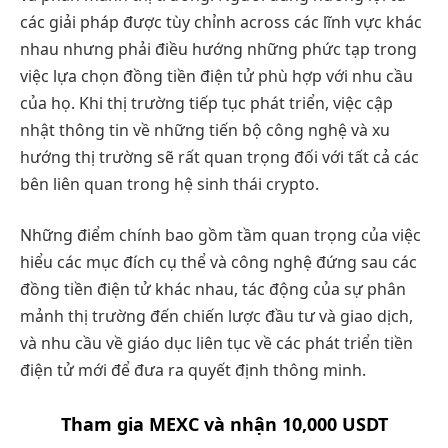
các giải pháp được tùy chỉnh across các lĩnh vực khác
nhau nhưng phải điều hướng những phức tạp trong
việc lựa chọn đồng tiền điện tử phù hợp với nhu cầu
của họ. Khi thị trường tiếp tục phát triển, việc cập
nhật thông tin về những tiến bộ công nghệ và xu
hướng thị trường sẽ rất quan trọng đối với tất cả các
bên liên quan trong hệ sinh thái crypto.
Những điểm chính bao gồm tầm quan trọng của việc
hiểu các mục đích cụ thể và công nghệ đứng sau các
đồng tiền điện tử khác nhau, tác động của sự phân
mảnh thị trường đến chiến lược đầu tư và giao dịch,
và nhu cầu về giáo dục liên tục về các phát triển tiền
điện tử mới để đưa ra quyết định thông minh.
Tham gia MEXC và nhận 10,000 USDT