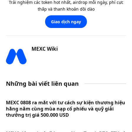
Trải nghiệm các token hot nhất, airdrop mỗi ngày, phí cực
thấp và thanh khoản dồi dào
Giao dịch ngay
MEXC Wiki
Những bài viết liên quan
MEXC 0808 ra mắt với tư cách sự kiện thương hiệu
hằng năm cùng mùa nạp cổ phiếu và quỹ giải
thưởng trị giá 500.000 USD