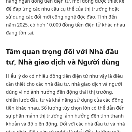
hàng ngàn đồng tiền điện tử, mỗi đồng được thiết kế
để đáp ứng các nhu cầu cụ thể của thị trường hoặc
sử dụng các đổi mới công nghệ độc đáo. Tính đến
năm 2025, có hơn 10.000 đồng tiền điện tử khác nhau
đang tồn tại.
Tầm quan trọng đối với Nhà đầu
tư, Nhà giao dịch và Người dùng
Hiểu lý do có nhiều đồng tiền điện tử như vậy là điều
cần thiết cho các nhà đầu tư, nhà giao dịch và người
dùng vì nó ảnh hưởng đến động thái thị trường,
chiến lược đầu tư và khả năng sử dụng của các đồng
tiền khác nhau. Số lượng tùy chọn lớn có thể dẫn đến
sự phân mảnh thị trường, ảnh hưởng đến tính thanh
khoản và độ biến động. Đối với các nhà đầu tư và nhà
giao dịch, điều này có nghĩa là phải điều hướng một