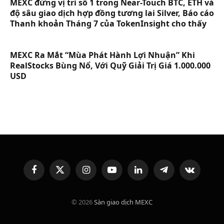
MEXC đứng vị trí số 1 trong Near-Touch BTC, ETH và
độ sâu giao dịch hợp đồng tương lai Silver, Báo cáo
Thanh khoản Tháng 7 của TokenInsight cho thấy
MEXC Ra Mắt “Mùa Phát Hành Lợi Nhuận” Khi
RealStocks Bùng Nổ, Với Quỹ Giải Trị Giá 1.000.000
USD
Facebook
X
Instagram
YouTube
LinkedIn
Telegram
VKontakte
(Twitter)
© 2026
Sàn giao dịch MEXC