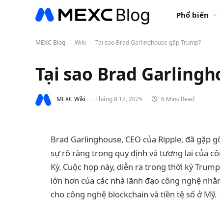
Phổ biến
MEXC Blog
Wiki
Tại sao Brad Garlinghouse gặp Trump?
-
-
Tại sao Brad Garling
MEXC Wiki
Tháng 8 12, 2025
6 Mins Read
Brad Garlinghouse, CEO của Ripple, đã gặp 
sự rõ ràng trong quy định và tương lai của 
Kỳ. Cuộc họp này, diễn ra trong thời kỳ Trum
lớn hơn của các nhà lãnh đạo công nghệ nhằ
cho công nghệ blockchain và tiền tệ số ở Mỹ.