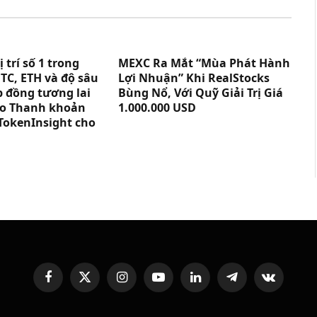
trí số 1 trong
MEXC Ra Mắt “Mùa Phát Hành
TC, ETH và độ sâu
Lợi Nhuận” Khi RealStocks
p đồng tương lai
Bùng Nổ, Với Quỹ Giải Trị Giá
cáo Thanh khoản
1.000.000 USD
TokenInsight cho
Facebook
X
Instagram
YouTube
LinkedIn
Telegram
VKontakte
(Twitter)