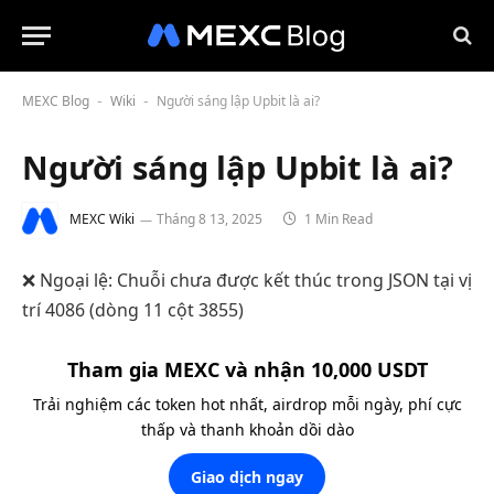
MEXC Blog
Wiki
Người sáng lập Upbit là ai?
-
-
Người sáng lập Upbit là ai?
MEXC Wiki
Tháng 8 13, 2025
1 Min Read
❌ Ngoại lệ: Chuỗi chưa được kết thúc trong JSON tại vị
trí 4086 (dòng 11 cột 3855)
Tham gia MEXC và nhận 10,000 USDT
Trải nghiệm các token hot nhất, airdrop mỗi ngày, phí cực
thấp và thanh khoản dồi dào
Giao dịch ngay