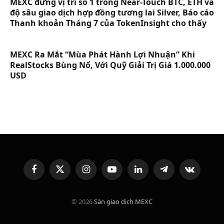
MEXC đứng vị trí số 1 trong Near-Touch BTC, ETH và
độ sâu giao dịch hợp đồng tương lai Silver, Báo cáo
Thanh khoản Tháng 7 của TokenInsight cho thấy
MEXC Ra Mắt “Mùa Phát Hành Lợi Nhuận” Khi
RealStocks Bùng Nổ, Với Quỹ Giải Trị Giá 1.000.000
USD
Facebook
X
Instagram
YouTube
LinkedIn
Telegram
VKontakte
(Twitter)
© 2026
Sàn giao dịch MEXC