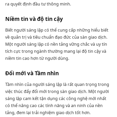
ra quyết định đầu tư thông minh.
Niềm tin và độ tin cậy
Biết người sáng lập có thể cung cấp những hiểu biết
về quản trị và tiêu chuẩn đạo đức của sàn giao dịch.
Một người sáng lập có nền tảng vững chắc và uy tín
tích cực trong ngành thường mang lại độ tin cậy và
niềm tin cao hơn từ người dùng.
Đổi mới và Tầm nhìn
Tầm nhìn của người sáng lập là rất quan trọng trong
việc thúc đẩy đổi mới trong sàn giao dịch. Một người
sáng lập cam kết tận dụng các công nghệ mới nhất
có thể nâng cao các tính năng và an ninh của nền
tảng, đem lại trải nghiệm giao dịch tốt hơn.