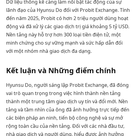
Dữ liệu thống kê càng làm nổi bật tác động của sự
lãnh đạo của Hyunsu Do đối với Probit Exchange. Tính
đến năm 2025, Probit có hơn 2 triệu người dùng hoạt
động và đã xử lý các giao dịch trị giá khoảng 5 tỷ USD.
Nền tảng này hỗ trợ hơn 300 loại tiền điện tử, một
minh chứng cho sự vững mạnh và sức hấp dẫn đối
với một nhóm nhà giao dịch đa dạng.
Kết luận và Những điểm chính
Hyunsu Do, người sáng lập Probit Exchange, đã đóng
vai trò quan trọng trong việc hình thành nền tảng
thành một trung tâm giao dịch uy tín và đổi mới. Nền
tảng và tầm nhìn của ông đã ảnh hưởng trực tiếp đến
các biện pháp an ninh, tiến bộ công nghệ và sự mở
rộng toàn cầu của nền tảng. Đối với các nhà đầu tư,
nhà giao dịch và người dùng, hiểu được ảnh hưởng