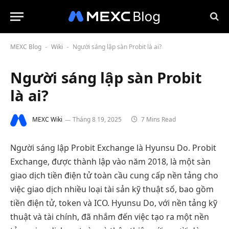
MEXC Blog
Wiki
Người sáng lập sàn Probit là ai?
-
-
Người sáng lập sàn Probit
là ai?
MEXC Wiki
Tháng 8 19, 2025
7 Mins Read
Người sáng lập Probit Exchange là Hyunsu Do. Probit
Exchange, được thành lập vào năm 2018, là một sàn
giao dịch tiền điện tử toàn cầu cung cấp nền tảng cho
việc giao dịch nhiều loại tài sản kỹ thuật số, bao gồm
tiền điện tử, token và ICO. Hyunsu Do, với nền tảng kỹ
thuật và tài chính, đã nhắm đến việc tạo ra một nền