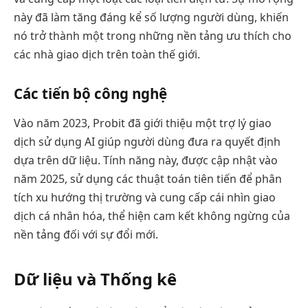
này đã làm tăng đáng kể số lượng người dùng, khiến
nó trở thành một trong những nền tảng ưu thích cho
các nhà giao dịch trên toàn thế giới.
Các tiến bộ công nghệ
Vào năm 2023, Probit đã giới thiệu một trợ lý giao
dịch sử dụng AI giúp người dùng đưa ra quyết định
dựa trên dữ liệu. Tính năng này, được cập nhật vào
năm 2025, sử dụng các thuật toán tiên tiến để phân
tích xu hướng thị trường và cung cấp cái nhìn giao
dịch cá nhân hóa, thể hiện cam kết không ngừng của
nền tảng đối với sự đổi mới.
Dữ liệu và Thống kê