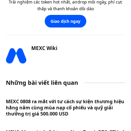
Trải nghiệm các token hot nhất, airdrop mỗi ngày, phí cực
thấp và thanh khoản dồi dào
Giao dịch ngay
MEXC Wiki
Những bài viết liên quan
MEXC 0808 ra mắt với tư cách sự kiện thương hiệu
hằng năm cùng mùa nạp cổ phiếu và quỹ giải
thưởng trị giá 500.000 USD