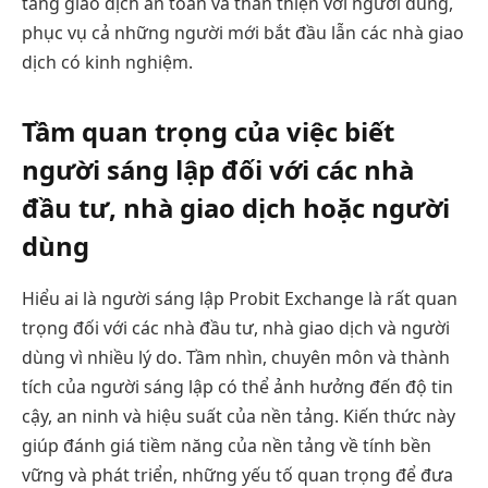
tảng giao dịch an toàn và thân thiện với người dùng,
phục vụ cả những người mới bắt đầu lẫn các nhà giao
dịch có kinh nghiệm.
Tầm quan trọng của việc biết
người sáng lập đối với các nhà
đầu tư, nhà giao dịch hoặc người
dùng
Hiểu ai là người sáng lập Probit Exchange là rất quan
trọng đối với các nhà đầu tư, nhà giao dịch và người
dùng vì nhiều lý do. Tầm nhìn, chuyên môn và thành
tích của người sáng lập có thể ảnh hưởng đến độ tin
cậy, an ninh và hiệu suất của nền tảng. Kiến thức này
giúp đánh giá tiềm năng của nền tảng về tính bền
vững và phát triển, những yếu tố quan trọng để đưa