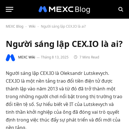
MEXC Blog
Wiki
Người sáng lập CEX.IO là ai?
-
-
Người sáng lập CEX.IO là ai?
MEXC Wiki
Tháng 8 13, 2025
7 Mins Read
Người sáng lập CEX.IO là Oleksandr Lutskevych.
CEX.IO là một nền tảng trao đổi tiền điện tử được
thành lập vào năm 2013 và từ đó đã trở thành một
trong những người chơi nổi bật trong thị trường trao
đổi tiền tệ số. Sự hiểu biết về IT của Lutskevych và
tinh thần khởi nghiệp của ông đã đóng vai trò quyết
định trong việc thúc đẩy sự phát triển và đổi mới của
nền tảng.