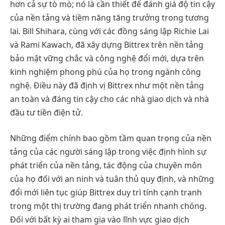
hơn cả sự tò mò; nó là cần thiết để đánh giá độ tin cậy
của nền tảng và tiềm năng tăng trưởng trong tương
lai. Bill Shihara, cùng với các đồng sáng lập Richie Lai
và Rami Kawach, đã xây dựng Bittrex trên nền tảng
bảo mật vững chắc và công nghệ đổi mới, dựa trên
kinh nghiệm phong phú của họ trong ngành công
nghệ. Điều này đã định vị Bittrex như một nền tảng
an toàn và đáng tin cậy cho các nhà giao dịch và nhà
đầu tư tiền điện tử.
Những điểm chính bao gồm tầm quan trọng của nền
tảng của các người sáng lập trong việc định hình sự
phát triển của nền tảng, tác động của chuyên môn
của họ đối với an ninh và tuân thủ quy định, và những
đổi mới liên tục giúp Bittrex duy trì tính cạnh tranh
trong một thị trường đang phát triển nhanh chóng.
Đối với bất kỳ ai tham gia vào lĩnh vực giao dịch