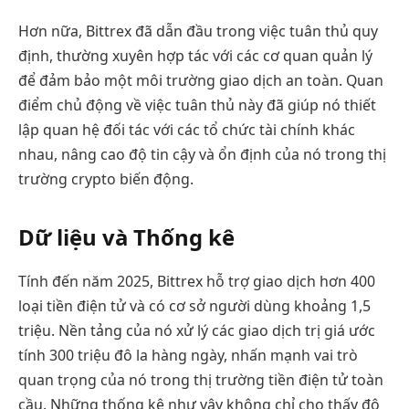
Hơn nữa, Bittrex đã dẫn đầu trong việc tuân thủ quy
định, thường xuyên hợp tác với các cơ quan quản lý
để đảm bảo một môi trường giao dịch an toàn. Quan
điểm chủ động về việc tuân thủ này đã giúp nó thiết
lập quan hệ đối tác với các tổ chức tài chính khác
nhau, nâng cao độ tin cậy và ổn định của nó trong thị
trường crypto biến động.
Dữ liệu và Thống kê
Tính đến năm 2025, Bittrex hỗ trợ giao dịch hơn 400
loại tiền điện tử và có cơ sở người dùng khoảng 1,5
triệu. Nền tảng của nó xử lý các giao dịch trị giá ước
tính 300 triệu đô la hàng ngày, nhấn mạnh vai trò
quan trọng của nó trong thị trường tiền điện tử toàn
cầu. Những thống kê như vậy không chỉ cho thấy độ