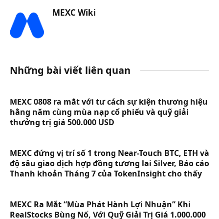
MEXC Wiki
Những bài viết liên quan
MEXC 0808 ra mắt với tư cách sự kiện thương hiệu
hằng năm cùng mùa nạp cổ phiếu và quỹ giải
thưởng trị giá 500.000 USD
MEXC đứng vị trí số 1 trong Near-Touch BTC, ETH và
độ sâu giao dịch hợp đồng tương lai Silver, Báo cáo
Thanh khoản Tháng 7 của TokenInsight cho thấy
MEXC Ra Mắt “Mùa Phát Hành Lợi Nhuận” Khi
RealStocks Bùng Nổ, Với Quỹ Giải Trị Giá 1.000.000