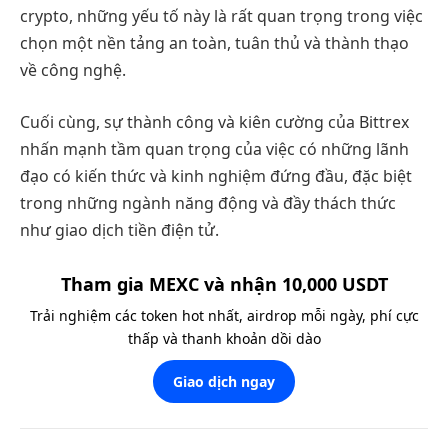
crypto, những yếu tố này là rất quan trọng trong việc
chọn một nền tảng an toàn, tuân thủ và thành thạo
về công nghệ.
Cuối cùng, sự thành công và kiên cường của Bittrex
nhấn mạnh tầm quan trọng của việc có những lãnh
đạo có kiến thức và kinh nghiệm đứng đầu, đặc biệt
trong những ngành năng động và đầy thách thức
như giao dịch tiền điện tử.
Tham gia MEXC và nhận 10,000 USDT
Trải nghiệm các token hot nhất, airdrop mỗi ngày, phí cực
thấp và thanh khoản dồi dào
Giao dịch ngay