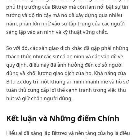
phủ thị trường của Bittrex mà còn làm nổi bật sự tin
tưởng và độ tin cậy mà nó đã xây dựng qua nhiều
năm, phần lớn nhờ vào sự tập trung của các người
sáng lập vào an ninh và kỹ thuật vững chắc.
So với đó, các sàn giao dịch khác đã gặp phải những
thách thức như các sự cố an ninh và các vấn đề về
quy định, điều này đã ảnh hưởng đến cơ sở người
dùng và khối lượng giao dịch của họ. Khả năng của
Bittrex duy trì một khung an ninh mạnh mẽ và hồ sơ
tuân thủ cung cấp lợi thế cạnh tranh trong việc thu
hút và giữ chân người dùng.
Kết luận và Những điểm Chính
Hiểu ai đã sáng lập Bittrex và nền tảng của họ là điều