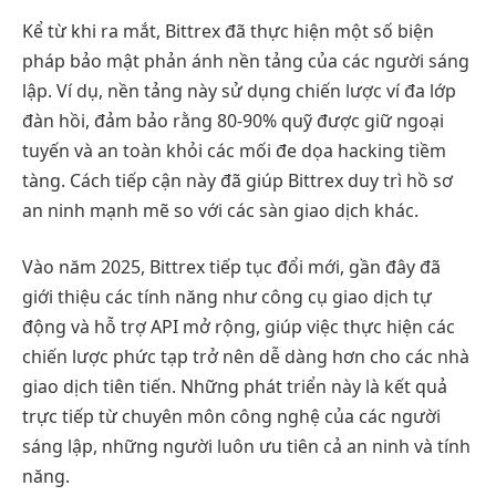
Kể từ khi ra mắt, Bittrex đã thực hiện một số biện
pháp bảo mật phản ánh nền tảng của các người sáng
lập. Ví dụ, nền tảng này sử dụng chiến lược ví đa lớp
đàn hồi, đảm bảo rằng 80-90% quỹ được giữ ngoại
tuyến và an toàn khỏi các mối đe dọa hacking tiềm
tàng. Cách tiếp cận này đã giúp Bittrex duy trì hồ sơ
an ninh mạnh mẽ so với các sàn giao dịch khác.
Vào năm 2025, Bittrex tiếp tục đổi mới, gần đây đã
giới thiệu các tính năng như công cụ giao dịch tự
động và hỗ trợ API mở rộng, giúp việc thực hiện các
chiến lược phức tạp trở nên dễ dàng hơn cho các nhà
giao dịch tiên tiến. Những phát triển này là kết quả
trực tiếp từ chuyên môn công nghệ của các người
sáng lập, những người luôn ưu tiên cả an ninh và tính
năng.