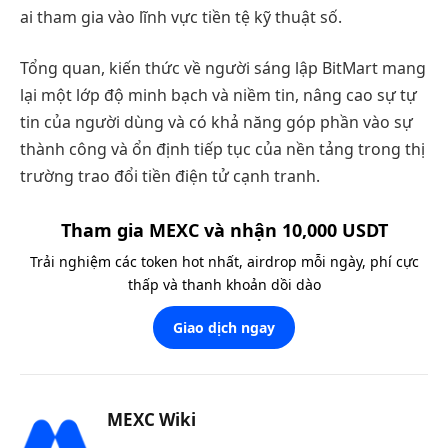
ai tham gia vào lĩnh vực tiền tệ kỹ thuật số.
Tổng quan, kiến thức về người sáng lập BitMart mang
lại một lớp độ minh bạch và niềm tin, nâng cao sự tự
tin của người dùng và có khả năng góp phần vào sự
thành công và ổn định tiếp tục của nền tảng trong thị
trường trao đổi tiền điện tử cạnh tranh.
Tham gia MEXC và nhận 10,000 USDT
Trải nghiệm các token hot nhất, airdrop mỗi ngày, phí cực
thấp và thanh khoản dồi dào
Giao dịch ngay
MEXC Wiki