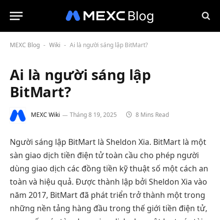
MEXC Blog
Wiki
Ai là người sáng lập BitMart?
-
-
Ai là người sáng lập
BitMart?
MEXC Wiki
Tháng 8 19, 2025
8 Mins Read
Người sáng lập BitMart là Sheldon Xia. BitMart là một
sàn giao dịch tiền điện tử toàn cầu cho phép người
dùng giao dịch các đồng tiền kỹ thuật số một cách an
toàn và hiệu quả. Được thành lập bởi Sheldon Xia vào
năm 2017, BitMart đã phát triển trở thành một trong
những nền tảng hàng đầu trong thế giới tiền điện tử,