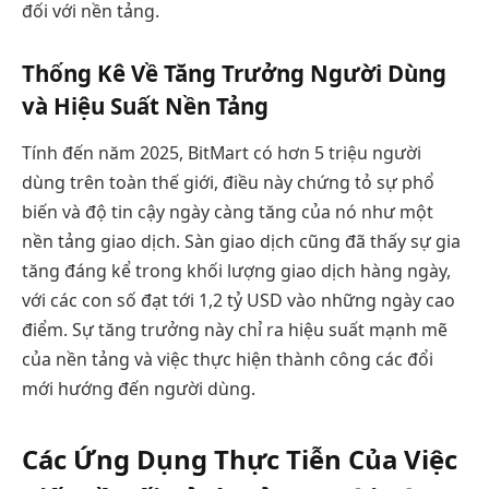
đối với nền tảng.
Thống Kê Về Tăng Trưởng Người Dùng
và Hiệu Suất Nền Tảng
Tính đến năm 2025, BitMart có hơn 5 triệu người
dùng trên toàn thế giới, điều này chứng tỏ sự phổ
biến và độ tin cậy ngày càng tăng của nó như một
nền tảng giao dịch. Sàn giao dịch cũng đã thấy sự gia
tăng đáng kể trong khối lượng giao dịch hàng ngày,
với các con số đạt tới 1,2 tỷ USD vào những ngày cao
điểm. Sự tăng trưởng này chỉ ra hiệu suất mạnh mẽ
của nền tảng và việc thực hiện thành công các đổi
mới hướng đến người dùng.
Các Ứng Dụng Thực Tiễn Của Việc