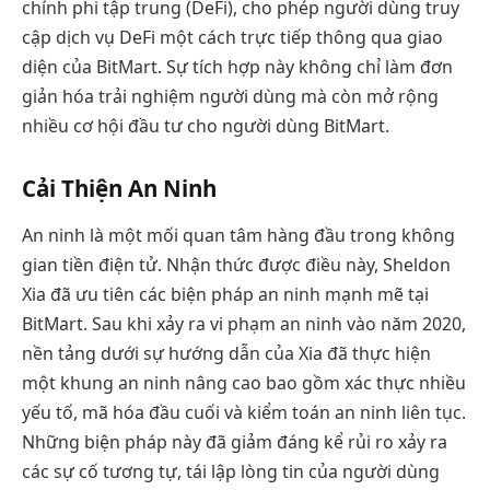
chính phi tập trung (DeFi), cho phép người dùng truy
cập dịch vụ DeFi một cách trực tiếp thông qua giao
diện của BitMart. Sự tích hợp này không chỉ làm đơn
giản hóa trải nghiệm người dùng mà còn mở rộng
nhiều cơ hội đầu tư cho người dùng BitMart.
Cải Thiện An Ninh
An ninh là một mối quan tâm hàng đầu trong không
gian tiền điện tử. Nhận thức được điều này, Sheldon
Xia đã ưu tiên các biện pháp an ninh mạnh mẽ tại
BitMart. Sau khi xảy ra vi phạm an ninh vào năm 2020,
nền tảng dưới sự hướng dẫn của Xia đã thực hiện
một khung an ninh nâng cao bao gồm xác thực nhiều
yếu tố, mã hóa đầu cuối và kiểm toán an ninh liên tục.
Những biện pháp này đã giảm đáng kể rủi ro xảy ra
các sự cố tương tự, tái lập lòng tin của người dùng