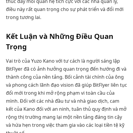
thúc đẩy mối quan hệ tích cực với các nhà quản lý,
điều này rất quan trọng cho sự phát triển và đổi mới
trong tương lai.
Kết Luận và Những Điều Quan
Trọng
Vai trò của Yuzo Kano với tư cách là người sáng lập
BitFlyer đã có ảnh hưởng quan trọng đến hướng đi và
thành công của nền tảng. Bối cảnh tài chính của ông
và phong cách lãnh đạo vision đã giúp BitFlyer liên tục
đổi mới trong khi mở rộng phạm vi toàn cầu của
mình. Đối với các nhà đầu tư và nhà giao dịch, cam
kết của Kano đối với an ninh, tuân thủ quy định và mở
rộng thị trường mang lại một nền tảng đáng tin cậy
và hứa hẹn trong việc tham gia vào các loại tiền tệ kỹ
thuật số.