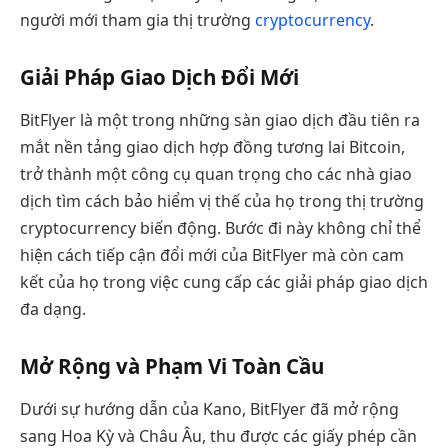
người mới tham gia thị trường
cryptocurrency
.
Giải Pháp Giao Dịch Đổi Mới
BitFlyer là một trong những sàn giao dịch đầu tiên ra
mắt nền tảng giao dịch hợp đồng tương lai Bitcoin,
trở thành một công cụ quan trọng cho các nhà giao
dịch tìm cách bảo hiểm vị thế của họ trong thị trường
cryptocurrency biến động. Bước đi này không chỉ thể
hiện cách tiếp cận đổi mới của BitFlyer mà còn cam
kết của họ trong việc cung cấp các giải pháp giao dịch
đa dạng.
Mở Rộng và Phạm Vi Toàn Cầu
Dưới sự hướng dẫn của Kano, BitFlyer đã mở rộng
sang Hoa Kỳ và Châu Âu, thu được các giấy phép cần