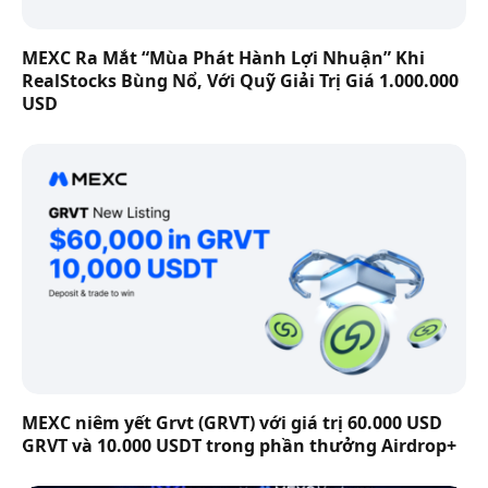
MEXC Ra Mắt “Mùa Phát Hành Lợi Nhuận” Khi
RealStocks Bùng Nổ, Với Quỹ Giải Trị Giá 1.000.000
USD
MEXC niêm yết Grvt (GRVT) với giá trị 60.000 USD
GRVT và 10.000 USDT trong phần thưởng Airdrop+