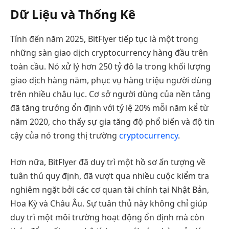
Dữ Liệu và Thống Kê
Tính đến năm 2025, BitFlyer tiếp tục là một trong
những sàn giao dịch cryptocurrency hàng đầu trên
toàn cầu. Nó xử lý hơn 250 tỷ đô la trong khối lượng
giao dịch hàng năm, phục vụ hàng triệu người dùng
trên nhiều châu lục. Cơ sở người dùng của nền tảng
đã tăng trưởng ổn định với tỷ lệ 20% mỗi năm kể từ
năm 2020, cho thấy sự gia tăng độ phổ biến và độ tin
cậy của nó trong thị trường
cryptocurrency
.
Hơn nữa, BitFlyer đã duy trì một hồ sơ ấn tượng về
tuân thủ quy định, đã vượt qua nhiều cuộc kiểm tra
nghiêm ngặt bởi các cơ quan tài chính tại Nhật Bản,
Hoa Kỳ và Châu Âu. Sự tuân thủ này không chỉ giúp
duy trì một môi trường hoạt động ổn định mà còn