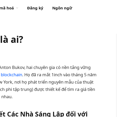
 mã hoá
Đăng ký
Ngôn ngữ
là ai?
 Anton Bukov, hai chuyên gia có nền tảng vững
ệ
blockchain
. Họ đã ra mắt 1inch vào tháng 5 năm
 York, nơi họ phát triển nguyên mẫu của thuật
h phi tập trung) được thiết kế để tìm ra giá tiền
c nhau.
ết Các Nhà Sáng Lập đối với