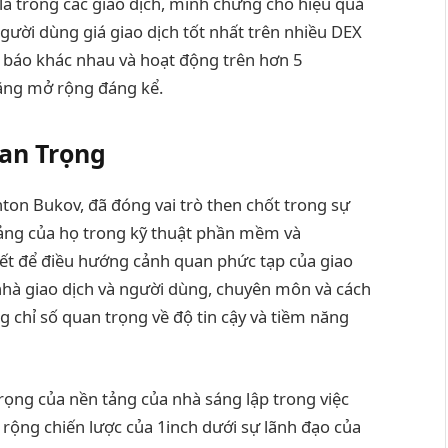
la trong các giao dịch, minh chứng cho hiệu quả
người dùng giá giao dịch tốt nhất trên nhiều DEX
 báo khác nhau và hoạt động trên hơn 5
năng mở rộng đáng kể.
an Trọng
nton Bukov, đã đóng vai trò then chốt trong sự
tảng của họ trong kỹ thuật phần mềm và
hiết để điều hướng cảnh quan phức tạp của giao
, nhà giao dịch và người dùng, chuyên môn và cách
g chỉ số quan trọng về độ tin cậy và tiềm năng
ng của nền tảng của nhà sáng lập trong việc
rộng chiến lược của 1inch dưới sự lãnh đạo của