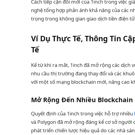
Cách tiếp cận đổi mới của 1inch trong việc g
nghệ tổng hợp phản ánh khả năng của các nhà
trọng trong không gian giao dịch tiền điện tử
Ví Dụ Thực Tế, Thông Tin C
Tế
Kể từ khi ra mắt, 1inch đã mở rộng các dịch v
nhu cầu thị trường đang thay đổi và các khuô
với một số mạng blockchain mới, nâng cao khả
Mở Rộng Đến Nhiều Blockchain
Quyết định của 1inch trong việc hỗ trợ nhiều
và Polygon đã mở rộng đáng kể cơ sở người d
phát triển chiến lược hiệu quả do các nhà sá