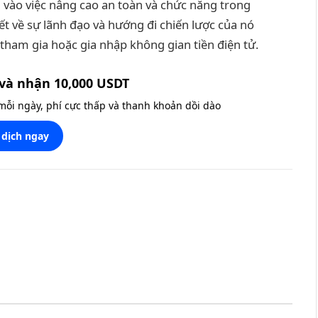
vào việc nâng cao an toàn và chức năng trong
biết về sự lãnh đạo và hướng đi chiến lược của nó
n tham gia hoặc gia nhập không gian tiền điện tử.
và nhận 10,000 USDT
 mỗi ngày, phí cực thấp và thanh khoản dồi dào
 dịch ngay