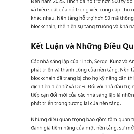
Đến năm 2025, 1inch đã hỗ trợ hơn 500 tỷ đô 
và hiệu suất của nó trong việc cung cấp cho 
khác nhau. Nền tảng hỗ trợ hơn 50 mã thông
blockchain, thể hiện sự tăng trưởng và khả 
Kết Luận và Những Điều Qu
Các nhà sáng lập của 1inch, Sergej Kunz và A
phát triển và thành công của nền tảng. Nền 
blockchain đã trang bị cho họ kỹ năng cần t
dịch tiền điện tử và DeFi. Đối với nhà đầu tư
tiếp cận đổi mới của các nhà sáng lập là nhữn
phát triển trong tương lai của nền tảng.
Những điều quan trọng bao gồm tầm quan trọ
đánh giá tiềm năng của một nền tảng, sự mở 