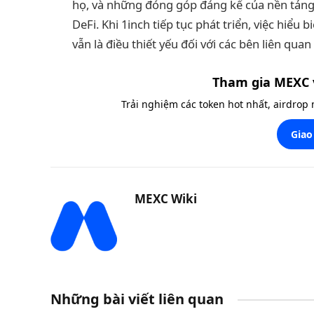
họ, và những đóng góp đáng kể của nền tảng 
DeFi. Khi 1inch tiếp tục phát triển, việc hiểu 
vẫn là điều thiết yếu đối với các bên liên qua
Tham gia MEXC 
Trải nghiệm các token hot nhất, airdrop
Giao
MEXC Wiki
Những bài viết liên quan