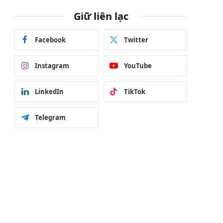
Giữ liên lạc
Facebook
Twitter
Instagram
YouTube
LinkedIn
TikTok
Telegram