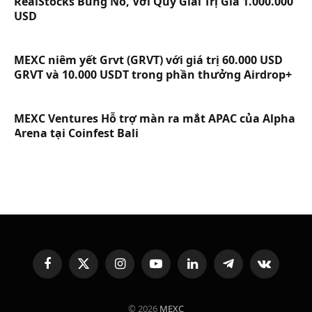
RealStocks Bùng Nổ, Với Quỹ Giải Trị Giá 1.000.000
USD
MEXC niêm yết Grvt (GRVT) với giá trị 60.000 USD
GRVT và 10.000 USDT trong phần thưởng Airdrop+
MEXC Ventures Hỗ trợ màn ra mắt APAC của Alpha
Arena tại Coinfest Bali
Facebook
X
Instagram
YouTube
LinkedIn
Telegram
VKontakte
(Twitter)
© 2026
MEXC