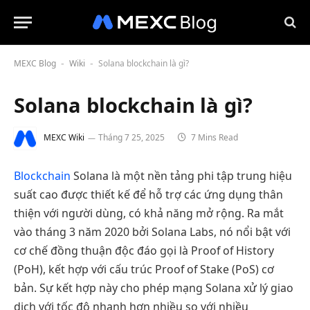
MEXC Blog
Wiki
Solana blockchain là gì?
-
-
Solana blockchain là gì?
MEXC Wiki
Tháng 7 25, 2025
7 Mins Read
Blockchain
Solana là một nền tảng phi tập trung hiệu
suất cao được thiết kế để hỗ trợ các ứng dụng thân
thiện với người dùng, có khả năng mở rộng. Ra mắt
vào tháng 3 năm 2020 bởi Solana Labs, nó nổi bật với
cơ chế đồng thuận độc đáo gọi là Proof of History
(PoH), kết hợp với cấu trúc Proof of Stake (PoS) cơ
bản. Sự kết hợp này cho phép mạng Solana xử lý giao
dịch với tốc độ nhanh hơn nhiều so với nhiều