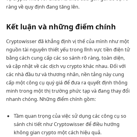
ràng về quy định đang tăng lên.
Kết luận và những điểm chính
Cryptowisser đã khẳng định vị thế của mình như một
nguồn tài nguyên thiết yếu trong lĩnh vực tiền điện tử
bằng cách cung cấp các so sánh rõ ràng, toàn diện,
và cập nhật về các dịch vụ crypto khác nhau. Đối với
các nhà đầu tư và thương nhân, nền tảng này cung
cấp một công cụ quý giá để đưa ra quyết định thông
minh trong một thị trường phức tạp và đang thay đổi
nhanh chóng. Những điểm chính gồm:
Tầm quan trọng của việc sử dụng các công cụ so
sánh chi tiết như Cryptowisser để điều hướng
không gian crypto một cách hiệu quả.