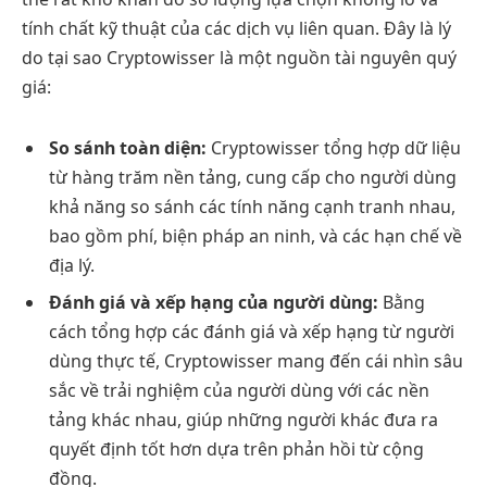
tính chất kỹ thuật của các dịch vụ liên quan. Đây là lý
do tại sao Cryptowisser là một nguồn tài nguyên quý
giá:
So sánh toàn diện:
Cryptowisser tổng hợp dữ liệu
từ hàng trăm nền tảng, cung cấp cho người dùng
khả năng so sánh các tính năng cạnh tranh nhau,
bao gồm phí, biện pháp an ninh, và các hạn chế về
địa lý.
Đánh giá và xếp hạng của người dùng:
Bằng
cách tổng hợp các đánh giá và xếp hạng từ người
dùng thực tế, Cryptowisser mang đến cái nhìn sâu
sắc về trải nghiệm của người dùng với các nền
tảng khác nhau, giúp những người khác đưa ra
quyết định tốt hơn dựa trên phản hồi từ cộng
đồng.