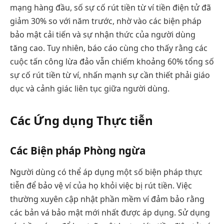
mạng hàng đầu, số sự cố rút tiền từ ví tiền điện tử đã
giảm 30% so với năm trước, nhờ vào các biện pháp
bảo mật cải tiến và sự nhận thức của người dùng
tăng cao. Tuy nhiên, báo cáo cùng cho thấy rằng các
cuộc tấn công lừa đảo vẫn chiếm khoảng 60% tổng số
sự cố rút tiền từ ví, nhấn mạnh sự cần thiết phải giáo
dục và cảnh giác liên tục giữa người dùng.
Các Ứng dụng Thực tiễn
Các Biện pháp Phòng ngừa
Người dùng có thể áp dụng một số biện pháp thực
tiễn để bảo vệ ví của họ khỏi việc bị rút tiền. Việc
thường xuyên cập nhật phần mềm ví đảm bảo rằng
các bản vá bảo mật mới nhất được áp dụng. Sử dụng