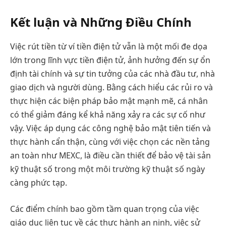
Kết luận và Những Điều Chính
Việc rút tiền từ ví tiền điện tử vẫn là một mối đe dọa
lớn trong lĩnh vực tiền điện tử, ảnh hưởng đến sự ổn
định tài chính và sự tin tưởng của các nhà đầu tư, nhà
giao dịch và người dùng. Bằng cách hiểu các rủi ro và
thực hiện các biện pháp bảo mật mạnh mẽ, cá nhân
có thể giảm đáng kể khả năng xảy ra các sự cố như
vậy. Việc áp dụng các công nghệ bảo mật tiên tiến và
thực hành cẩn thận, cùng với việc chọn các nền tảng
an toàn như MEXC, là điều cần thiết để bảo vệ tài sản
kỹ thuật số trong một môi trường kỹ thuật số ngày
càng phức tạp.
Các điểm chính bao gồm tầm quan trọng của việc
giáo dục liên tục về các thực hành an ninh, việc sử