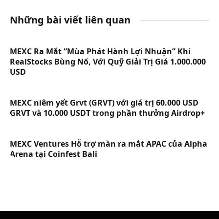
Những bài viết liên quan
MEXC Ra Mắt “Mùa Phát Hành Lợi Nhuận” Khi
RealStocks Bùng Nổ, Với Quỹ Giải Trị Giá 1.000.000
USD
MEXC niêm yết Grvt (GRVT) với giá trị 60.000 USD
GRVT và 10.000 USDT trong phần thưởng Airdrop+
MEXC Ventures Hỗ trợ màn ra mắt APAC của Alpha
Arena tại Coinfest Bali