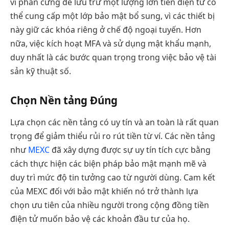
ví phần cứng để lưu trữ một lượng lớn tiền điện tử có
thể cung cấp một lớp bảo mật bổ sung, vì các thiết bị
này giữ các khóa riêng ở chế độ ngoại tuyến. Hơn
nữa, việc kích hoạt MFA và sử dụng mật khẩu mạnh,
duy nhất là các bước quan trọng trong việc bảo vệ tài
sản kỹ thuật số.
Chọn Nền tảng Đúng
Lựa chọn các nền tảng có uy tín và an toàn là rất quan
trọng để giảm thiểu rủi ro rút tiền từ ví. Các nền tảng
như
MEXC
đã xây dựng được sự uy tín tích cực bằng
cách thực hiện các biện pháp bảo mật mạnh mẽ và
duy trì mức độ tin tưởng cao từ người dùng. Cam kết
của MEXC đối với bảo mật khiến nó trở thành lựa
chọn ưu tiên của nhiều người trong cộng đồng tiền
điện tử muốn bảo vệ các khoản đầu tư của họ.