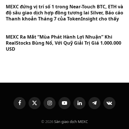
MEXC đứng vị trí số 1 trong Near-Touch BTC, ETH và
độ sâu giao dịch hợp đồng tương lai Silver, Báo cáo
Thanh khoản Tháng 7 của TokenInsight cho thấy
MEXC Ra Mắt “Mùa Phát Hành Lợi Nhuận” Khi
RealStocks Bùng Nổ, Với Quỹ Giải Trị Giá 1.000.000
USD
Facebook
X
Instagram
YouTube
LinkedIn
Telegram
VKontakte
(Twitter)
© 2026
Sàn giao dịch MEXC