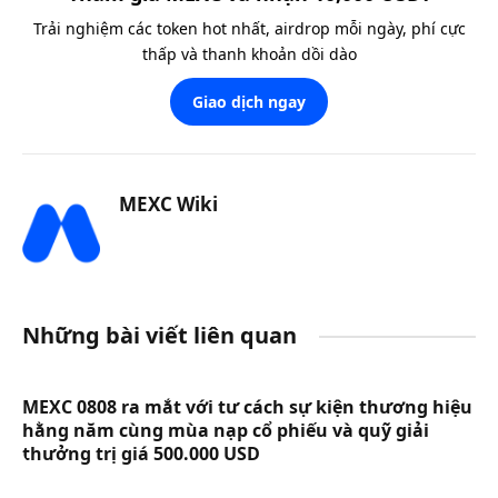
Trải nghiệm các token hot nhất, airdrop mỗi ngày, phí cực
thấp và thanh khoản dồi dào
Giao dịch ngay
MEXC Wiki
Những bài viết liên quan
MEXC 0808 ra mắt với tư cách sự kiện thương hiệu
hằng năm cùng mùa nạp cổ phiếu và quỹ giải
thưởng trị giá 500.000 USD