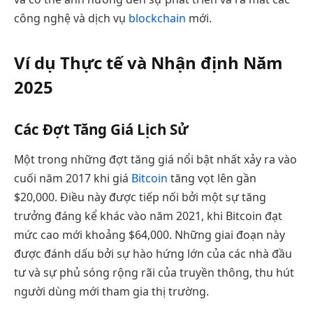
công nghệ và dịch vụ
blockchain
mới.
Ví dụ Thực tế và Nhận định Năm
2025
Các Đợt Tăng Giá Lịch Sử
Một trong những đợt tăng giá nổi bật nhất xảy ra vào
cuối năm 2017 khi giá
Bitcoin
tăng vọt lên gần
$20,000. Điều này được tiếp nối bởi một sự tăng
trưởng đáng kể khác vào năm 2021, khi Bitcoin đạt
mức cao mới khoảng $64,000. Những giai đoạn này
được đánh dấu bởi sự hào hứng lớn của các nhà đầu
tư và sự phủ sóng rộng rãi của truyền thông, thu hút
người dùng mới tham gia thị trường.