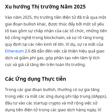
Xu hướng Thị trường Năm 2025
Vào năm 2025, thị trường tiền điện tử đã trải qua một
giai đoạn bullish khác, được thúc đẩy bởi một số yếu
tố bao gồm sự chấp nhận của các tổ chức, những tiến
bộ công nghệ trong blockchain, và sự rõ ràng trong
quy định tại các nền kinh tế lớn. Ví dụ, sự ra mắt của
Ethereum
2.0 đã dẫn đến việc cải thiện hiệu quả giao
dịch và giảm phí gas, góp phần tạo nên tâm lý tích
cực và giá cả tăng lên trên toàn thị trường.
Các Ứng dụng Thực tiễn
Trong các giai đoạn bullish, thường có sự gia tăng
trong việc ra mắt các ứng dụng phi tập trung (dApps),
đầu tư vào các startup crypto và mở rộng việc sử
dụng tiền điện tử trong các giao dịch hàng ngày. Ví