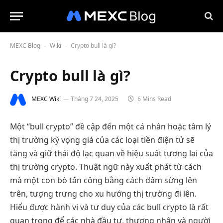
MEXC Blog
Wiki
Crypto bull là gì?
-
-
Crypto bull là gì?
MEXC Wiki
Tháng 7 24, 2025
6 Mins Read
Một “bull crypto” đề cập đến một cá nhân hoặc tâm lý
thị trường kỳ vọng giá của các loại tiền điện tử sẽ
tăng và giữ thái độ lạc quan về hiệu suất tương lai của
thị trường crypto. Thuật ngữ này xuất phát từ cách
mà một con bò tấn công bằng cách đâm sừng lên
trên, tượng trưng cho xu hướng thị trường đi lên.
Hiểu được hành vi và tư duy của các bull crypto là rất
quan trọng để các nhà đầu tư, thương nhân và người