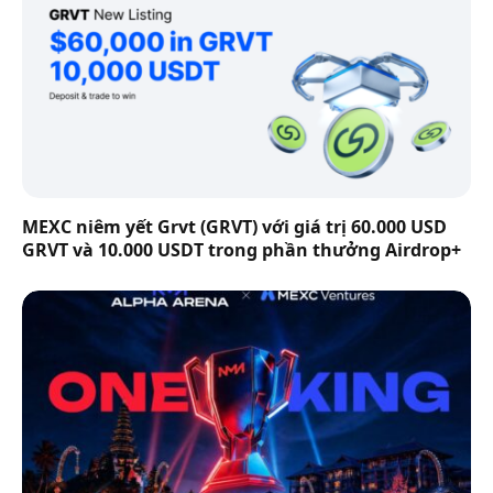
MEXC niêm yết Grvt (GRVT) với giá trị 60.000 USD
GRVT và 10.000 USDT trong phần thưởng Airdrop+