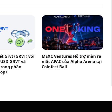
t Grvt (GRVT) với
MEXC Ventures Hỗ trợ màn ra
0 USD GRVT và
mắt APAC của Alpha Arena tại
trong phần
Coinfest Bali
rop+