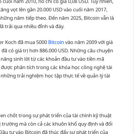
 cuối năm 2010, nó chỉ có giá 0,08 USD. Tuy nhiên,
 tăng vọt lên gần 20.000 USD vào cuối năm 2017,
những năm tiếp theo. Đến năm 2025, Bitcoin vẫn là
đã trải qua nhiều đỉnh và đáy.
fer Koch đã mua 5000
Bitcoin
vào năm 2009 với giá
 đã có giá trị hơn 886.000 USD. Những câu chuyện
năng sinh lời từ các khoản đầu tư vào tiền mã
được phân tích trong các khóa học công nghệ tài
 những trải nghiệm học tập thực tế về quản lý tài
en chốt trong sự phát triển của tài chính kỹ thuật
ị trường mà còn cả các khuôn khổ quy định và đổi
 Đầu tư vào Bitcoin đã thúc đẩy sự phát triển của