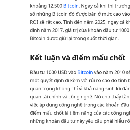
khoảng 12.500
Bitcoin
. Ngay cả khi thị trườ
số những Bitcoin đó được bán ở mức cao vào
ROI sẽ rất cao. Tính đến năm 2025, ngay cả k
đỉnh năm 2017, giá trị của khoản đầu tư 1000
Bitcoin được giữ lại trong suốt thời gian.
Kết luận và điểm mấu chốt
Đầu tư 1000 USD vào
Bitcoin
vào năm 2010 sẽ 
một quyết định đi kèm với rủi ro cao do tính 
quan trọng không chỉ vì khả năng sinh lời đá
quan tài chính và công nghệ. Nó cho thấy tầ
việc áp dụng công nghệ trong các khoản đầu tư
điểm mấu chốt là tiềm năng của các công ngh
những khoản đầu tư này yêu cầu phải hiểu rõ 