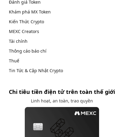
Đánh giá Token
Khám phá MX Token
Kiến Thức Crypto
MEXC Creators
Tài chính
Thông cáo báo chí
Thuế
Tin Tức & Cập Nhật Crypto
Chi tiêu tiền điện tử trên toàn thế giới
Linh hoạt, an toàn, trao quyền