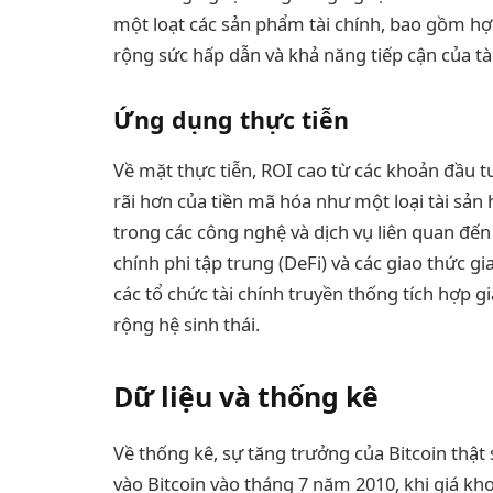
một loạt các sản phẩm tài chính, bao gồm hợ
rộng sức hấp dẫn và khả năng tiếp cận của tài
Ứng dụng thực tiễn
Về mặt thực tiễn, ROI cao từ các khoản đầu 
rãi hơn của tiền mã hóa như một loại tài sản
trong các công nghệ và dịch vụ liên quan đến 
chính phi tập trung (DeFi) và các giao thức g
các tổ chức tài chính truyền thống tích hợp g
rộng hệ sinh thái.
Dữ liệu và thống kê
Về thống kê, sự tăng trưởng của Bitcoin thậ
vào Bitcoin vào tháng 7 năm 2010, khi giá k