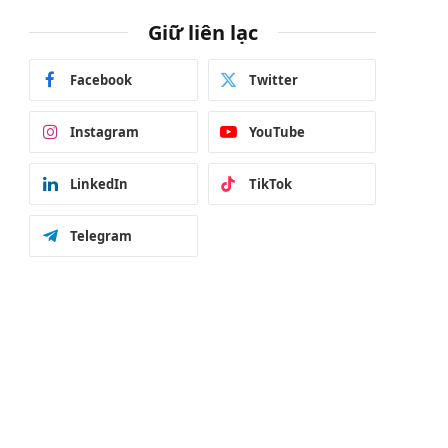
Giữ liên lạc
Facebook
Twitter
Instagram
YouTube
LinkedIn
TikTok
Telegram