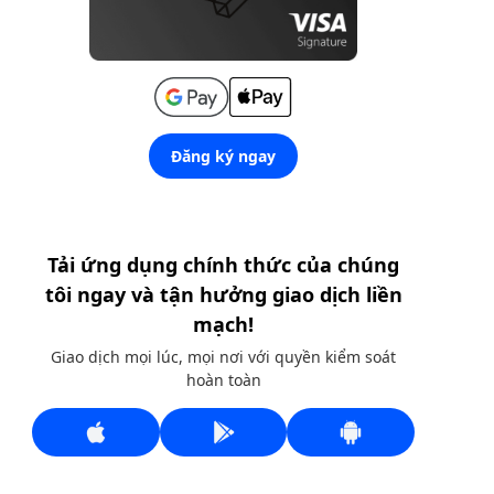
Đăng ký ngay
Tải ứng dụng chính thức của chúng
tôi ngay và tận hưởng giao dịch liền
mạch!
Giao dịch mọi lúc, mọi nơi với quyền kiểm soát
hoàn toàn