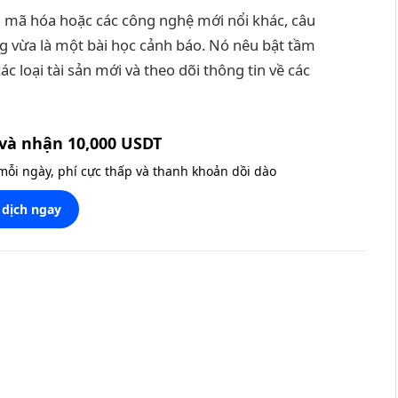
ền mã hóa hoặc các công nghệ mới nổi khác, câu
g vừa là một bài học cảnh báo. Nó nêu bật tầm
c loại tài sản mới và theo dõi thông tin về các
và nhận 10,000 USDT
 mỗi ngày, phí cực thấp và thanh khoản dồi dào
 dịch ngay