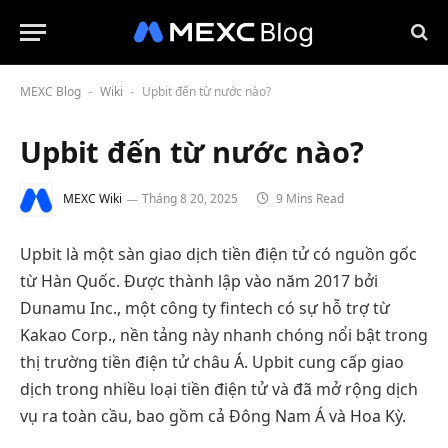
MEXC Blog
Wiki
Upbit đến từ nước nào?
-
-
Upbit đến từ nước nào?
MEXC Wiki
Tháng 8 20, 2025
9 Mins Read
Upbit là một sàn giao dịch tiền điện tử có nguồn gốc
từ Hàn Quốc. Được thành lập vào năm 2017 bởi
Dunamu Inc., một công ty fintech có sự hỗ trợ từ
Kakao Corp., nền tảng này nhanh chóng nổi bật trong
thị trường tiền điện tử châu Á. Upbit cung cấp giao
dịch trong nhiều loại tiền điện tử và đã mở rộng dịch
vụ ra toàn cầu, bao gồm cả Đông Nam Á và Hoa Kỳ.