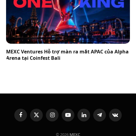
MEXC Ventures Hỗ trợ màn ra mắt APAC của Alpha
Arena tại Coinfest Bali
Facebook
X
Instagram
YouTube
LinkedIn
Telegram
VKontakte
(Twitter)
© 2026
MEXC