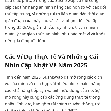
Cấu trúc phi tập trung của SushiSwap có thể cung
cấp các tính năng an ninh nâng cao hơn so với các đối
thủ tập trung, vì những rủi ro liên quan đến thời gian
gián đoạn của máy chủ và các vi phạm dữ liệu tập
trung đã được giảm thiểu. Tuy nhiên, trách nhiệm
quản lý các giao thức an ninh, như bảo mật ví và khóa
riêng, là ở người dùng.
Các Ví Dụ Thực Tế Và Những Cái
Nhìn Cập Nhật Về Năm 2025
Tính đến năm 2025, SushiSwap đã mở rộng các dịch
vụ của mình và tích hợp với nhiều blockchain, nâng
cao khả năng tiếp cận và tính hữu dụng của nó. Sự
mở rộng này cung cấp các ứng dụng thực tế trong
nhiều lĩnh vực, bao gồm tài chính truyền thống, trò
chơi và token không thể thay thế (NFT).