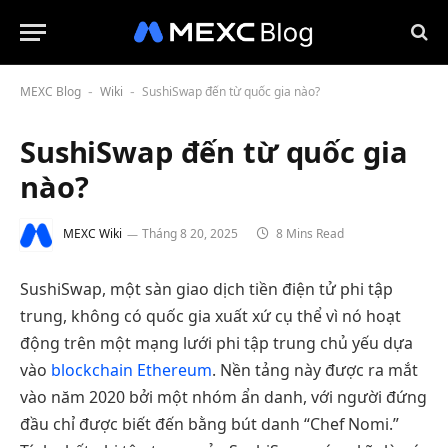
MEXC Blog
Wiki
SushiSwap đến từ quốc gia nào?
-
-
SushiSwap đến từ quốc gia
nào?
MEXC Wiki
Tháng 8 20, 2025
8 Mins Read
SushiSwap, một sàn giao dịch tiền điện tử phi tập
trung, không có quốc gia xuất xứ cụ thể vì nó hoạt
động trên một mạng lưới phi tập trung chủ yếu dựa
vào
blockchain
Ethereum
. Nền tảng này được ra mắt
vào năm 2020 bởi một nhóm ẩn danh, với người đứng
đầu chỉ được biết đến bằng bút danh “Chef Nomi.”