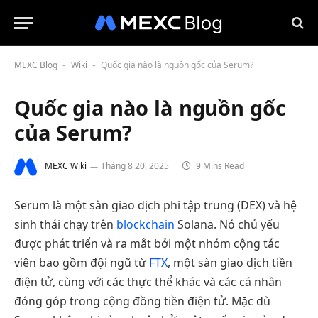
MEXC Blog
Wiki
Quốc gia nào là nguồn gốc của Serum?
-
-
Quốc gia nào là nguồn gốc
của Serum?
MEXC Wiki
Tháng 8 20, 2025
9 Mins Read
Serum là một sàn giao dịch phi tập trung (DEX) và hệ
sinh thái chạy trên
blockchain
Solana. Nó chủ yếu
được phát triển và ra mắt bởi một nhóm cộng tác
viên bao gồm đội ngũ từ
FTX
, một sàn giao dịch tiền
điện tử, cùng với các thực thể khác và các cá nhân
đóng góp trong cộng đồng tiền điện tử. Mặc dù