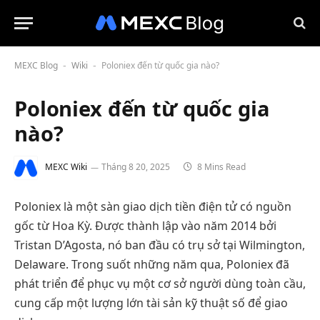
MEXC Blog
Wiki
Poloniex đến từ quốc gia nào?
-
-
Poloniex đến từ quốc gia
nào?
MEXC Wiki
Tháng 8 20, 2025
8 Mins Read
Poloniex là một sàn giao dịch tiền điện tử có nguồn
gốc từ Hoa Kỳ. Được thành lập vào năm 2014 bởi
Tristan D’Agosta, nó ban đầu có trụ sở tại Wilmington,
Delaware. Trong suốt những năm qua, Poloniex đã
phát triển để phục vụ một cơ sở người dùng toàn cầu,
cung cấp một lượng lớn tài sản kỹ thuật số để giao