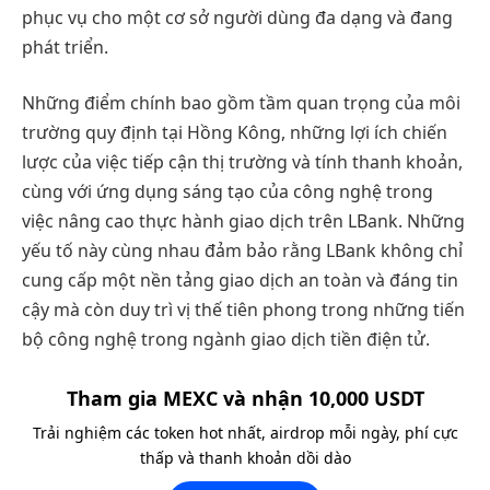
phục vụ cho một cơ sở người dùng đa dạng và đang
phát triển.
Những điểm chính bao gồm tầm quan trọng của môi
trường quy định tại Hồng Kông, những lợi ích chiến
lược của việc tiếp cận thị trường và tính thanh khoản,
cùng với ứng dụng sáng tạo của công nghệ trong
việc nâng cao thực hành giao dịch trên LBank. Những
yếu tố này cùng nhau đảm bảo rằng LBank không chỉ
cung cấp một nền tảng giao dịch an toàn và đáng tin
cậy mà còn duy trì vị thế tiên phong trong những tiến
bộ công nghệ trong ngành giao dịch tiền điện tử.
Tham gia MEXC và nhận 10,000 USDT
Trải nghiệm các token hot nhất, airdrop mỗi ngày, phí cực
thấp và thanh khoản dồi dào