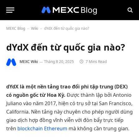
MEXC Blog
Wiki
dYdX đến từ quốc gia nào?
-
-
dYdX đến từ quốc gia nào?
MEXC Wiki
Tháng 8 20, 2025
7 Mins Read
dYdX là một nền tảng trao đổi phi tập trung (DEX)
có nguồn gốc từ Hoa Kỳ.
Được thành lập bởi Antonio
Juliano vào năm 2017, hiện có trụ sở tại San Francisco,
California. Nền tảng này chuyên cho phép người dùng
giao dịch hợp đồng vĩnh viễn với đòn bẩy trực tiếp
trên
blockchain
Ethereum
mà không cần trung gian.