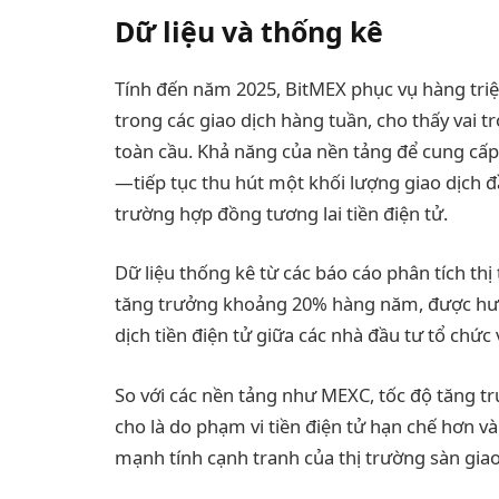
Dữ liệu và thống kê
Tính đến năm 2025, BitMEX phục vụ hàng triệu
trong các giao dịch hàng tuần, cho thấy vai t
toàn cầu. Khả năng của nền tảng để cung cấp 
—tiếp tục thu hút một khối lượng giao dịch 
trường hợp đồng tương lai tiền điện tử.
Dữ liệu thống kê từ các báo cáo phân tích th
tăng trưởng khoảng 20% hàng năm, được hưởn
dịch tiền điện tử giữa các nhà đầu tư tổ chức 
So với các nền tảng như MEXC, tốc độ tăng 
cho là do phạm vi tiền điện tử hạn chế hơn và
mạnh tính cạnh tranh của thị trường sàn giao 