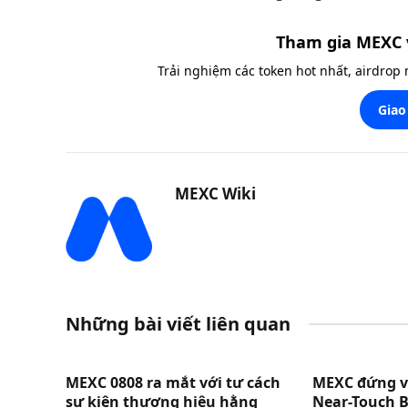
Tham gia MEXC 
Trải nghiệm các token hot nhất, airdrop
Giao
MEXC Wiki
Những bài viết liên quan
MEXC 0808 ra mắt với tư cách
MEXC đứng vị 
sự kiện thương hiệu hằng
Near-Touch B