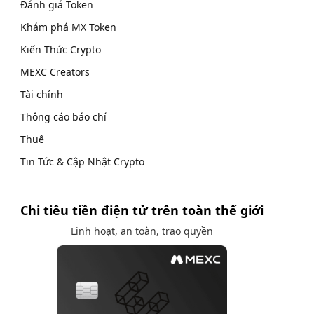
Đánh giá Token
Khám phá MX Token
Kiến Thức Crypto
MEXC Creators
Tài chính
Thông cáo báo chí
Thuế
Tin Tức & Cập Nhật Crypto
Chi tiêu tiền điện tử trên toàn thế giới
Linh hoạt, an toàn, trao quyền