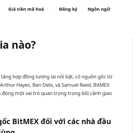
Giá tiền mã hoá
Đăng ký
Ngôn ngữ
ia nào?
n tảng hợp đồng tương lai nổi bật, có nguồn gốc từ
 Arthur Hayes, Ben Delo, và Samuel Reed, BitMEX
 đóng một vai trò quan trọng trong bối cảnh giao
ốc BitMEX đối với các nhà đầu
dùng