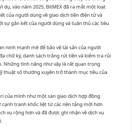
Ví dụ, vào năm 2025, BitMEX đã ra mắt một loạt
t của người dùng về giao dịch tiền điện tử và
ới sự gắn kết của người dùng và tuân thủ các tiêu
 an ninh mạnh mẽ để bảo vệ tài sản của người
chữ ký, danh sách trắng rút tiền và kiểm tra rủi
ch. Những tính năng như vậy là rất quan trọng
kỹ thuật số thường xuyên trở thành mục tiêu của
 trí của mình như một sàn giao dịch hợp đồng
 cạnh tranh khốc liệt từ các nền tảng mới hơn
ịch vụ rộng hơn và đã được ghi nhận về dịch vụ
.