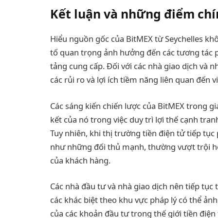
Kết luận và những điểm ch
Hiểu nguồn gốc của BitMEX từ Seychelles khô
tố quan trọng ảnh hưởng đến các tương tác p
tảng cung cấp. Đối với các nhà giao dịch và nh
các rủi ro và lợi ích tiềm năng liên quan đến 
Các sáng kiến chiến lược của BitMEX trong giá
kết của nó trong việc duy trì lợi thế cạnh tr
Tuy nhiên, khi thị trường tiền điện tử tiếp tụ
như những đối thủ mạnh, thường vượt trội hơn
của khách hàng.
Các nhà đầu tư và nhà giao dịch nên tiếp tục
các khác biệt theo khu vực pháp lý có thể ản
của các khoản đầu tư trong thế giới tiền điện