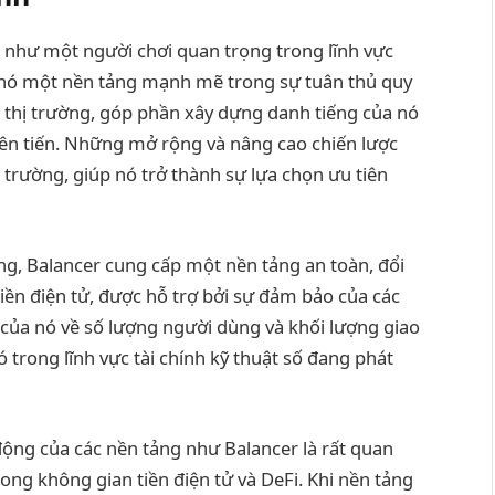
 như một người chơi quan trọng trong lĩnh vực
 nó một nền tảng mạnh mẽ trong sự tuân thủ quy
n thị trường, góp phần xây dựng danh tiếng của nó
iên tiến. Những mở rộng và nâng cao chiến lược
ị trường, giúp nó trở thành sự lựa chọn ưu tiên
ng, Balancer cung cấp một nền tảng an toàn, đổi
 tiền điện tử, được hỗ trợ bởi sự đảm bảo của các
c của nó về số lượng người dùng và khối lượng giao
trong lĩnh vực tài chính kỹ thuật số đang phát
động của các nền tảng như Balancer là rất quan
ong không gian tiền điện tử và DeFi. Khi nền tảng