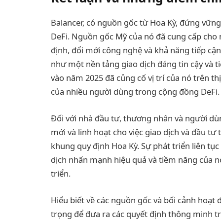
Balancer, có nguồn gốc từ Hoa Kỳ, đứng vững
DeFi. Nguồn gốc Mỹ của nó đã cung cấp cho
định, đổi mới công nghệ và khả năng tiếp cậ
như một nền tảng giao dịch đáng tin cậy và t
vào năm 2025 đã củng cố vị trí của nó trên th
của nhiều người dùng trong cộng đồng DeFi.
Đối với nhà đầu tư, thương nhân và người dù
mới và linh hoạt cho việc giao dịch và đầu tư
khung quy định Hoa Kỳ. Sự phát triển liên tụ
dịch nhấn mạnh hiệu quả và tiềm năng của nó 
triển.
Hiểu biết về các nguồn gốc và bối cảnh hoạt 
trọng để đưa ra các quyết định thông minh tr