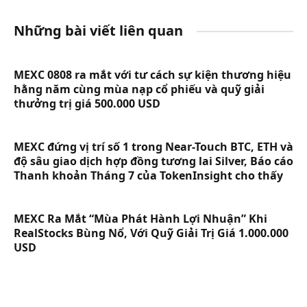
Những bài viết liên quan
MEXC 0808 ra mắt với tư cách sự kiện thương hiệu
hằng năm cùng mùa nạp cổ phiếu và quỹ giải
thưởng trị giá 500.000 USD
MEXC đứng vị trí số 1 trong Near-Touch BTC, ETH và
độ sâu giao dịch hợp đồng tương lai Silver, Báo cáo
Thanh khoản Tháng 7 của TokenInsight cho thấy
MEXC Ra Mắt “Mùa Phát Hành Lợi Nhuận” Khi
RealStocks Bùng Nổ, Với Quỹ Giải Trị Giá 1.000.000
USD