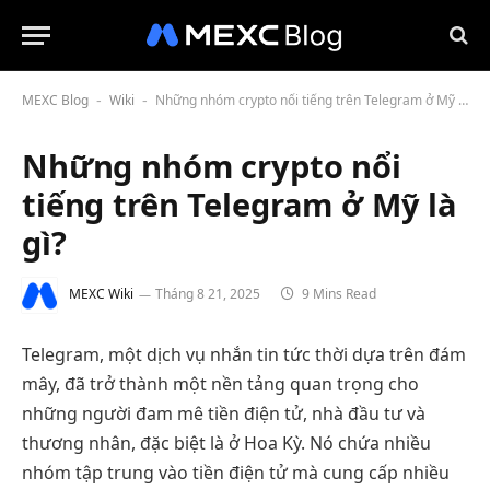
MEXC Blog
Wiki
Những nhóm crypto nổi tiếng trên Telegram ở Mỹ là gì?
-
-
Những nhóm crypto nổi
tiếng trên Telegram ở Mỹ là
gì?
MEXC Wiki
Tháng 8 21, 2025
9 Mins Read
Telegram, một dịch vụ nhắn tin tức thời dựa trên đám
mây, đã trở thành một nền tảng quan trọng cho
những người đam mê tiền điện tử, nhà đầu tư và
thương nhân, đặc biệt là ở Hoa Kỳ. Nó chứa nhiều
nhóm tập trung vào tiền điện tử mà cung cấp nhiều