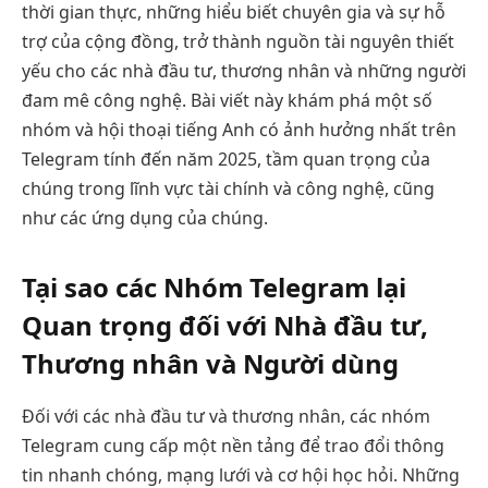
thời gian thực, những hiểu biết chuyên gia và sự hỗ
trợ của cộng đồng, trở thành nguồn tài nguyên thiết
yếu cho các nhà đầu tư, thương nhân và những người
đam mê công nghệ. Bài viết này khám phá một số
nhóm và hội thoại tiếng Anh có ảnh hưởng nhất trên
Telegram tính đến năm 2025, tầm quan trọng của
chúng trong lĩnh vực tài chính và công nghệ, cũng
như các ứng dụng của chúng.
Tại sao các Nhóm Telegram lại
Quan trọng đối với Nhà đầu tư,
Thương nhân và Người dùng
Đối với các nhà đầu tư và thương nhân, các nhóm
Telegram cung cấp một nền tảng để trao đổi thông
tin nhanh chóng, mạng lưới và cơ hội học hỏi. Những