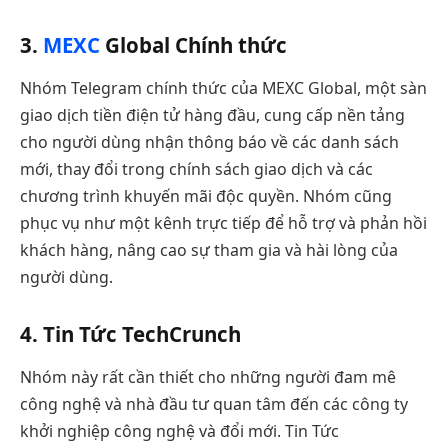
3.
MEXC
Global Chính thức
Nhóm Telegram chính thức của MEXC Global, một sàn
giao dịch tiền điện tử hàng đầu, cung cấp nền tảng
cho người dùng nhận thông báo về các danh sách
mới, thay đổi trong chính sách giao dịch và các
chương trình khuyến mãi độc quyền. Nhóm cũng
phục vụ như một kênh trực tiếp để hỗ trợ và phản hồi
khách hàng, nâng cao sự tham gia và hài lòng của
người dùng.
4. Tin Tức TechCrunch
Nhóm này rất cần thiết cho những người đam mê
công nghệ và nhà đầu tư quan tâm đến các công ty
khởi nghiệp công nghệ và đổi mới. Tin Tức