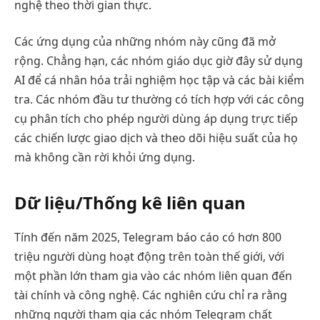
nghệ theo thời gian thực.
Các ứng dụng của những nhóm này cũng đã mở
rộng. Chẳng hạn, các nhóm giáo dục giờ đây sử dụng
AI để cá nhân hóa trải nghiệm học tập và các bài kiểm
tra. Các nhóm đầu tư thường có tích hợp với các công
cụ phân tích cho phép người dùng áp dụng trực tiếp
các chiến lược giao dịch và theo dõi hiệu suất của họ
mà không cần rời khỏi ứng dụng.
Dữ liệu/Thống kê liên quan
Tính đến năm 2025, Telegram báo cáo có hơn 800
triệu người dùng hoạt động trên toàn thế giới, với
một phần lớn tham gia vào các nhóm liên quan đến
tài chính và công nghệ. Các nghiên cứu chỉ ra rằng
những người tham gia các nhóm Telegram chất