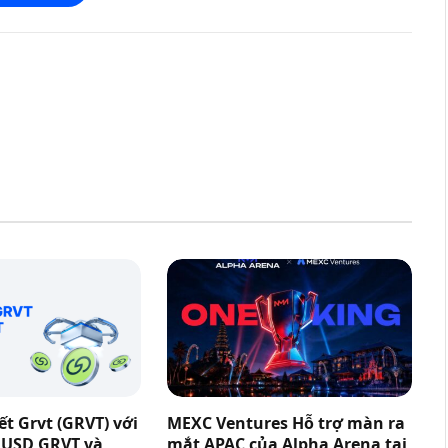
t Grvt (GRVT) với
MEXC Ventures Hỗ trợ màn ra
0 USD GRVT và
mắt APAC của Alpha Arena tại