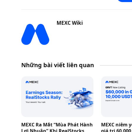
MEXC Wiki
Những bài viết liên quan
MEXC Ra Mắt “Mùa Phát Hành
MEXC niêm yế
Lợi Nhuận” Khi RealStocks
giá trị 60.00