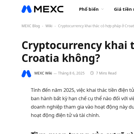
Phổ biến
Giá tiền
MEXC Blog
Wiki
Cryptocurrency khai thác có hợp pháp ở Croa
-
-
Cryptocurrency khai 
Croatia không?
MEXC Wiki
Tháng 8 6, 2025
7 Mins Read
Tính đến năm 2025, việc khai thác tiền điện t
ban hành bất kỳ hạn chế cụ thể nào đối với vi
doanh nghiệp tham gia vào hoạt động này dư
hoạt động điện tử và tài chính.