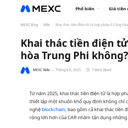
Phổ biến
Giá tiền
MEXC Blog
Wiki
Khai thác tiền điện tử có hợp pháp ở Cộng hò
-
-
Khai thác tiền điện t
hòa Trung Phi không
MEXC Wiki
Tháng 8 6, 2025
7 Mins Read
Từ năm 2025, khai thác tiền điện tử là hợp p
thiết lập một khuôn khổ quy định không chỉ 
nghệ
blockchain
, bao gồm cả khai thác tiền đ
rộng lớn hơn của CAR nhằm tận dụng những đổ