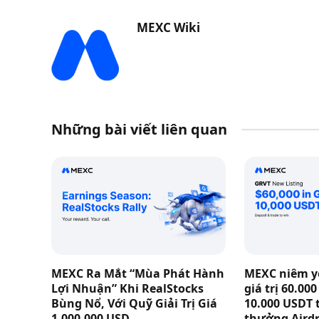
MEXC Wiki
Những bài viết liên quan
MEXC Ra Mắt “Mùa Phát Hành
MEXC niêm yế
Lợi Nhuận” Khi RealStocks
giá trị 60.00
Bùng Nổ, Với Quỹ Giải Trị Giá
10.000 USDT 
1.000.000 USD
thưởng Aird