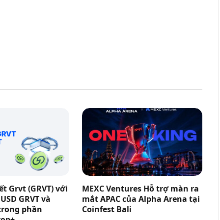
t Grvt (GRVT) với
MEXC Ventures Hỗ trợ màn ra
0 USD GRVT và
mắt APAC của Alpha Arena tại
trong phần
Coinfest Bali
rop+