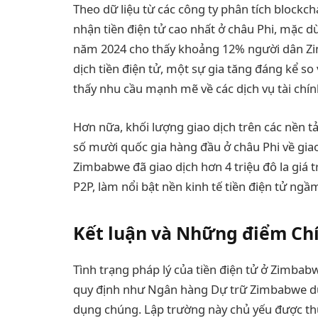
Theo dữ liệu từ các công ty phân tích blockc
nhận tiền điện tử cao nhất ở châu Phi, mặc d
năm 2024 cho thấy khoảng 12% người dân Zi
dịch tiền điện tử, một sự gia tăng đáng kể so
thấy nhu cầu mạnh mẽ về các dịch vụ tài chín
Hơn nữa, khối lượng giao dịch trên các nền 
số mười quốc gia hàng đầu ở châu Phi về giao
Zimbabwe đã giao dịch hơn 4 triệu đô la giá tr
P2P, làm nổi bật nền kinh tế tiền điện tử ngầ
Kết luận và Những điểm Ch
Tình trạng pháp lý của tiền điện tử ở Zimbab
quy định như Ngân hàng Dự trữ Zimbabwe duy 
dụng chúng. Lập trường này chủ yếu được thúc